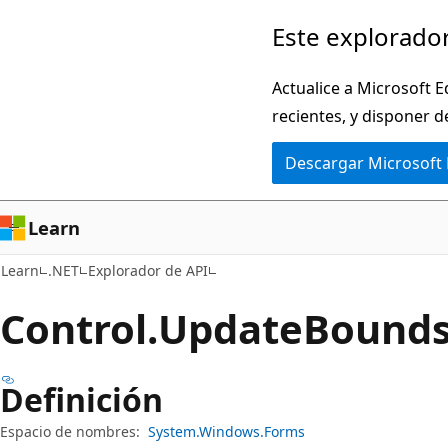
Ir
Ir
Este explorador
al
a
contenido
la
Actualice a Microsoft E
principal
navegación
recientes, y disponer d
en
Descargar Microsoft
la
página
Learn
Learn
.NET
Explorador de API
Control.
Update
Bounds
Definición
Espacio de nombres:
System.Windows.Forms