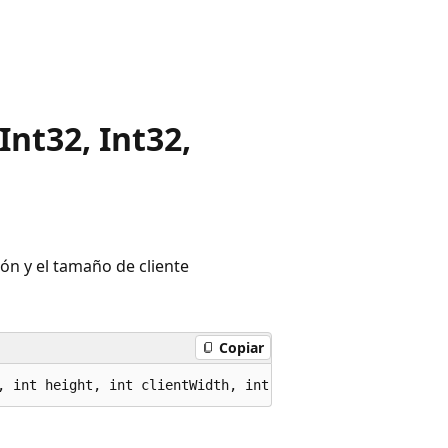
nt32, Int32,
ión y el tamaño de cliente
Copiar
, int height, int clientWidth, int clientHeight);