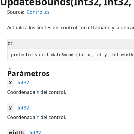
UpdateBounds(Int32, Int32, 
Source:
Control.cs
Actualiza los límites del control con el tamaño y la ubic
C#
protected void UpdateBounds(int x, int y, int width
Parámetros
Int32
x
Coordenada
X
del control.
Int32
y
Coordenada
Y
del control.
Int32
width