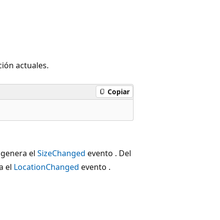
ción actuales.
Copiar
e genera el
SizeChanged
evento . Del
a el
LocationChanged
evento .