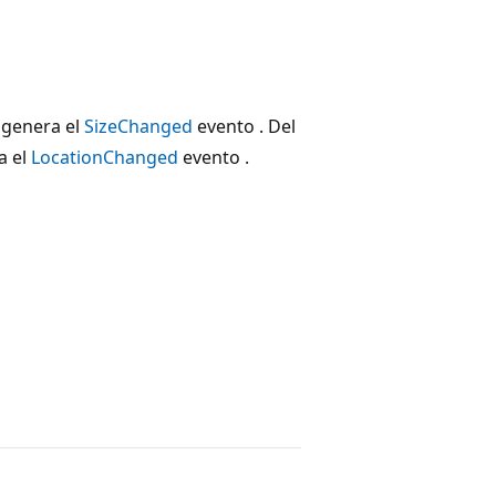
e genera el
SizeChanged
evento . Del
a el
LocationChanged
evento .