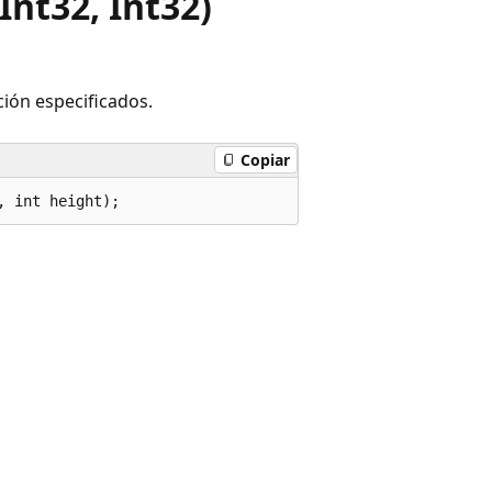
Int32, Int32)
ación especificados.
Copiar
, int height);