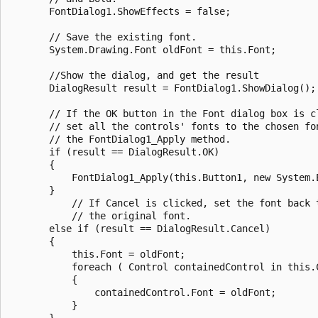
       FontDialog1.ShowEffects = false;

       // Save the existing font.

       System.Drawing.Font oldFont = this.Font;

       //Show the dialog, and get the result

       DialogResult result = FontDialog1.ShowDialog();

       // If the OK button in the Font dialog box is cl
       // set all the controls' fonts to the chosen fon
       // the FontDialog1_Apply method.

       if (result == DialogResult.OK)

       {

           FontDialog1_Apply(this.Button1, new System.E
       }

           // If Cancel is clicked, set the font back t
           // the original font.

       else if (result == DialogResult.Cancel)

       {

           this.Font = oldFont;

           foreach ( Control containedControl in this.C
           {

               containedControl.Font = oldFont;

           }

       }
