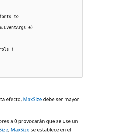
onts to 

.EventArgs e)

ols )

ta efecto,
MaxSize
debe ser mayor
iores a 0 provocarán que se use un
Size
,
MaxSize
se establece en el