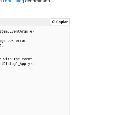
un
FontDialog
denominado
Copiar
tem.EventArgs e)

ge box error

. 

 with the event.

tDialog1_Apply);
