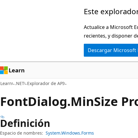
Ir
Ir
Este explorador
al
a
contenido
la
Actualice a Microsoft E
principal
navegación
recientes, y disponer d
en
Descargar Microsoft
la
página
Learn
Learn
.NET
Explorador de API
Font
Dialog.
Min
Size P
Definición
Espacio de nombres:
System.Windows.Forms