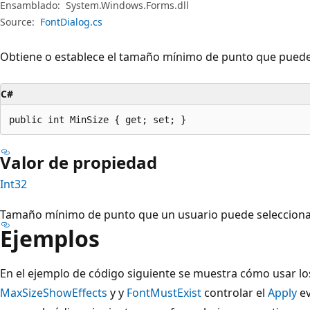
Ensamblado:
System.Windows.Forms.dll
Source:
FontDialog.cs
Obtiene o establece el tamaño mínimo de punto que puede 
C#
public int MinSize { get; set; }
Valor de propiedad
Int32
Tamaño mínimo de punto que un usuario puede seleccionar.
Ejemplos
En el ejemplo de código siguiente se muestra cómo usar l
MaxSize
ShowEffects
y y
FontMustExist
controlar el
Apply
ev