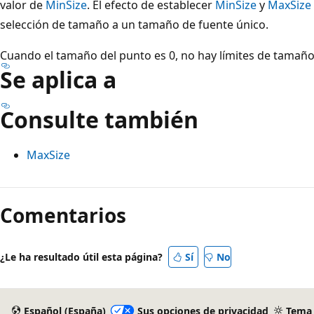
valor de
MinSize
. El efecto de establecer
MinSize
y
MaxSize
selección de tamaño a un tamaño de fuente único.
Cuando el tamaño del punto es 0, no hay límites de tamaño
Se aplica a
Consulte también
MaxSize
Modo
de
Comentarios
lectura
deshabilitado
¿Le ha resultado útil esta página?
Sí
No
Español (España)
Sus opciones de privacidad
Tema