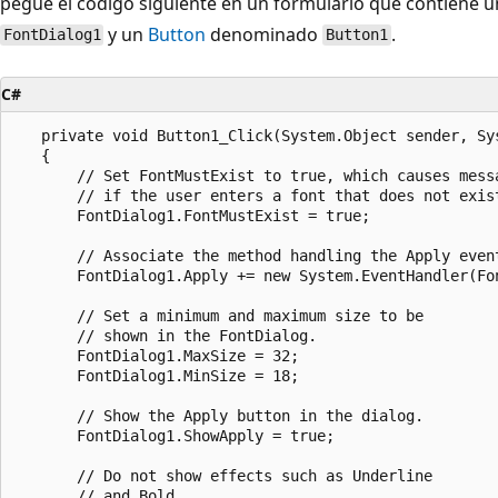
pegue el código siguiente en un formulario que contiene 
y un
Button
denominado
.
FontDialog1
Button1
C#
   private void Button1_Click(System.Object sender, Sys
   {

       // Set FontMustExist to true, which causes messa
       // if the user enters a font that does not exist
       FontDialog1.FontMustExist = true;

       // Associate the method handling the Apply event
       FontDialog1.Apply += new System.EventHandler(Fon
       // Set a minimum and maximum size to be

       // shown in the FontDialog.

       FontDialog1.MaxSize = 32;

       FontDialog1.MinSize = 18;

       // Show the Apply button in the dialog.

       FontDialog1.ShowApply = true;

       // Do not show effects such as Underline

       // and Bold.
