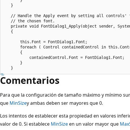
   }

   // Handle the Apply event by setting all controls' f
   // the chosen font. 

   private void FontDialog1_Apply(object sender, System
   {

       this.Font = FontDialog1.Font;

       foreach ( Control containedControl in this.Contr
       {

           containedControl.Font = FontDialog1.Font;

       }

Comentarios
Para que la configuración de tamaño máximo y mínimo sur
que
MinSize
y ambas deben ser mayores que 0.
Los intentos de establecer esta propiedad en valores infer
valor de 0. Si establece
MinSize
en un valor mayor que
Max