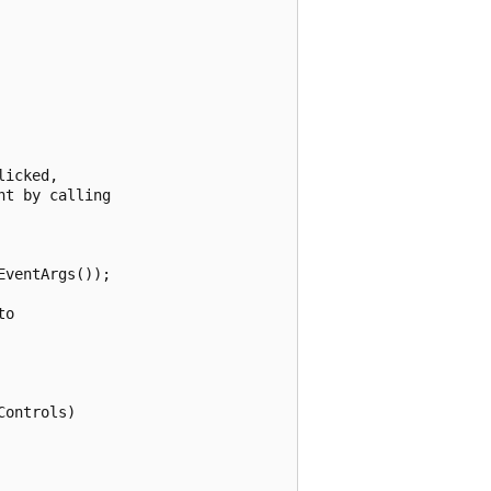
icked, 

t by calling

ventArgs());

o

ontrols)
