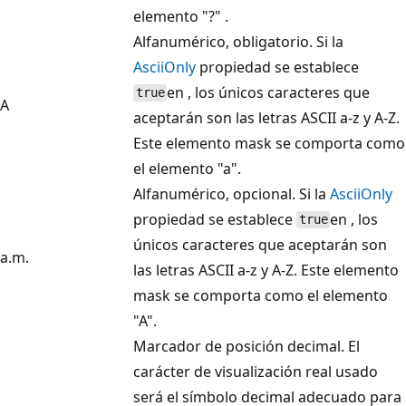
elemento "?" .
Alfanumérico, obligatorio. Si la
AsciiOnly
propiedad se establece
en , los únicos caracteres que
true
A
aceptarán son las letras ASCII a-z y A-Z.
Este elemento mask se comporta como
el elemento "a".
Alfanumérico, opcional. Si la
AsciiOnly
propiedad se establece
en , los
true
únicos caracteres que aceptarán son
a.m.
las letras ASCII a-z y A-Z. Este elemento
mask se comporta como el elemento
"A".
Marcador de posición decimal. El
carácter de visualización real usado
será el símbolo decimal adecuado para