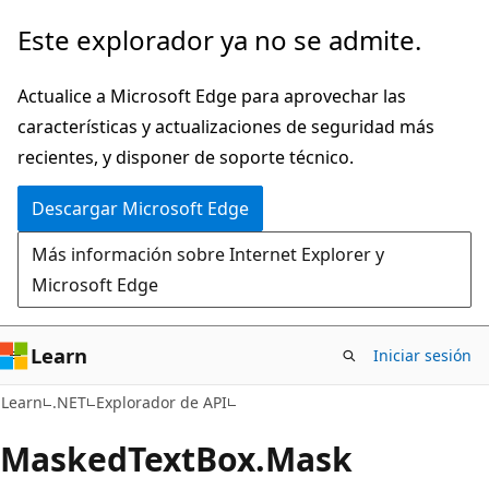
Ir
Ir
Este explorador ya no se admite.
al
a
contenido
la
Actualice a Microsoft Edge para aprovechar las
principal
navegación
características y actualizaciones de seguridad más
en
recientes, y disponer de soporte técnico.
la
Descargar Microsoft Edge
página
Más información sobre Internet Explorer y
Microsoft Edge
Learn
Iniciar sesión
C#
Learn
.NET
Explorador de API
Masked
Text
Box.
Mask