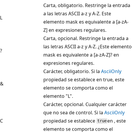
Carta, obligatorio. Restringe la entrada
a las letras ASCII a-z y A-Z. Este
L
elemento mask es equivalente a [a-zA-
Z] en expresiones regulares.
Carta, opcional. Restringe la entrada a
las letras ASCII a-z y A-Z. ¿Este elemento
?
mask es equivalente a [a-zA-Z]? en
expresiones regulares.
Carácter, obligatorio. Si la
AsciiOnly
propiedad se establece en true, este
&
elemento se comporta como el
elemento "L".
Carácter, opcional. Cualquier carácter
que no sea de control. Si la
AsciiOnly
C
propiedad se establece
en , este
true
elemento se comporta como el