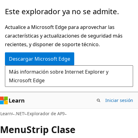
Ir
Ir
Este explorador ya no se admite.
al
a
contenido
la
Actualice a Microsoft Edge para aprovechar las
principal
navegación
características y actualizaciones de seguridad más
en
recientes, y disponer de soporte técnico.
la
Descargar Microsoft Edge
página
Más información sobre Internet Explorer y
Microsoft Edge
Learn
Iniciar sesión
C#
Learn
.NET
Explorador de API
Menu
Strip Clase