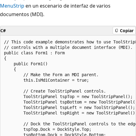
MenuStrip
en un escenario de interfaz de varios
documentos (MDI).
C#
Copiar
// This code example demonstrates how to use ToolStripP
// controls with a multiple document interface (MDI).

public class Form1 : Form

{

    public Form1()

    {

        // Make the Form an MDI parent.

        this.IsMdiContainer = true;

        // Create ToolStripPanel controls.

        ToolStripPanel tspTop = new ToolStripPanel();

        ToolStripPanel tspBottom = new ToolStripPanel()
        ToolStripPanel tspLeft = new ToolStripPanel();

        ToolStripPanel tspRight = new ToolStripPanel();
        // Dock the ToolStripPanel controls to the edge
        tspTop.Dock = DockStyle.Top;

        tspBottom.Dock = DockStyle.Bottom;
