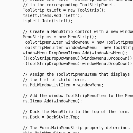
        // to the corresponding ToolStripPanel.

        ToolStrip tsLeft = new ToolStrip();

        tsLeft.Items.Add("Left");

        tspLeft.Join(tsLeft);

        // Create a MenuStrip control with a new window
        MenuStrip ms = new MenuStrip();

        ToolStripMenuItem windowMenu = new ToolStripMen
        ToolStripMenuItem windowNewMenu = new ToolStri
        windowMenu.DropDownItems.Add(windowNewMenu);

        ((ToolStripDropDownMenu)(windowMenu.DropDown)).
        ((ToolStripDropDownMenu)(windowMenu.DropDown)).
        // Assign the ToolStripMenuItem that displays 

        // the list of child forms.

        ms.MdiWindowListItem = windowMenu;

        // Add the window ToolStripMenuItem to the Menu
        ms.Items.Add(windowMenu);

        // Dock the MenuStrip to the top of the form.

        ms.Dock = DockStyle.Top;

        // The Form.MainMenuStrip property determines t
        this.MainMenuStrip = ms;
