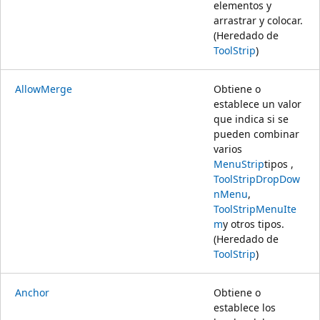
elementos y
arrastrar y colocar.
(Heredado de
ToolStrip
)
AllowMerge
Obtiene o
establece un valor
que indica si se
pueden combinar
varios
MenuStrip
tipos ,
ToolStripDropDow
nMenu
,
ToolStripMenuIte
m
y otros tipos.
(Heredado de
ToolStrip
)
Anchor
Obtiene o
establece los