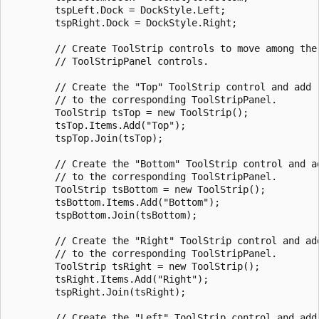
        tspLeft.Dock = DockStyle.Left;

        tspRight.Dock = DockStyle.Right;

        // Create ToolStrip controls to move among the 
        // ToolStripPanel controls.

        // Create the "Top" ToolStrip control and add

        // to the corresponding ToolStripPanel.

        ToolStrip tsTop = new ToolStrip();

        tsTop.Items.Add("Top");

        tspTop.Join(tsTop);

        // Create the "Bottom" ToolStrip control and ad
        // to the corresponding ToolStripPanel.

        ToolStrip tsBottom = new ToolStrip();

        tsBottom.Items.Add("Bottom");

        tspBottom.Join(tsBottom);

        // Create the "Right" ToolStrip control and add
        // to the corresponding ToolStripPanel.

        ToolStrip tsRight = new ToolStrip();

        tsRight.Items.Add("Right");

        tspRight.Join(tsRight);

        // Create the "Left" ToolStrip control and add
