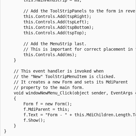
        // Add the ToolStripPanels to the form in rever
        this.Controls.Add(tspRight);

        this.Controls.Add(tspLeft);

        this.Controls.Add(tspBottom);

        this.Controls.Add(tspTop);

        // Add the MenuStrip last.

        // This is important for correct placement in t
        this.Controls.Add(ms);

    }

    // This event handler is invoked when 

    // the "New" ToolStripMenuItem is clicked.

    // It creates a new Form and sets its MdiParent 

    // property to the main form.

    void windowNewMenu_Click(object sender, EventArgs e
    {

        Form f = new Form();

        f.MdiParent = this;

        f.Text = "Form - " + this.MdiChildren.Length.To
        f.Show();

    }
