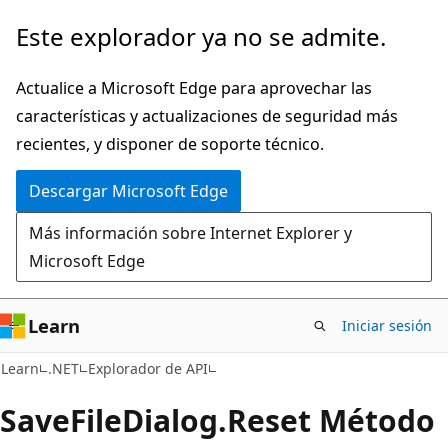
Ir
Ir
Este explorador ya no se admite.
al
a
contenido
la
Actualice a Microsoft Edge para aprovechar las
principal
navegación
características y actualizaciones de seguridad más
en
recientes, y disponer de soporte técnico.
la
Descargar Microsoft Edge
página
Más información sobre Internet Explorer y
Microsoft Edge
Learn
Iniciar sesión
C#
Learn
.NET
Explorador de API
Save
File
Dialog.
Reset Método