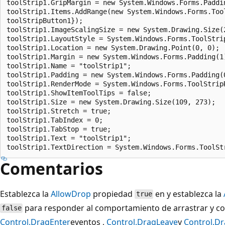
toolStrip1.GripMargin = new System.Windows.Forms.Paddin
toolStrip1.Items.AddRange(new System.Windows.Forms.Tool
toolStripButton1});

toolStrip1.ImageScalingSize = new System.Drawing.Size(2
toolStrip1.LayoutStyle = System.Windows.Forms.ToolStri
toolStrip1.Location = new System.Drawing.Point(0, 0);

toolStrip1.Margin = new System.Windows.Forms.Padding(1)
toolStrip1.Name = "toolStrip1";

toolStrip1.Padding = new System.Windows.Forms.Padding(0
toolStrip1.RenderMode = System.Windows.Forms.ToolStripR
toolStrip1.ShowItemToolTips = false;

toolStrip1.Size = new System.Drawing.Size(109, 273);

toolStrip1.Stretch = true;

toolStrip1.TabIndex = 0;

toolStrip1.TabStop = true;

toolStrip1.Text = "toolStrip1";

Comentarios
Establezca la
AllowDrop
propiedad
en y establezca la
true
para responder al comportamiento de arrastrar y col
false
Control.DragEnter
eventos ,
Control.DragLeave
y
Control.D