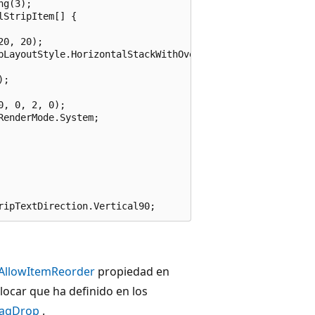
g(3);

StripItem[] {

0, 20);

pLayoutStyle.HorizontalStackWithOverflow;

;

, 0, 2, 0);

enderMode.System;

AllowItemReorder
propiedad en
ocar que ha definido en los
ragDrop
.