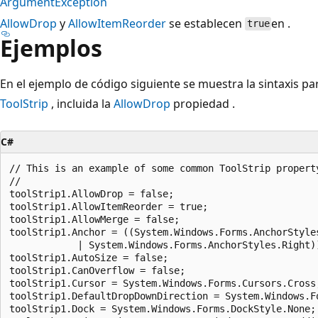
ArgumentException
AllowDrop
y
AllowItemReorder
se establecen
en .
true
Ejemplos
En el ejemplo de código siguiente se muestra la sintaxis 
ToolStrip
, incluida la
AllowDrop
propiedad .
C#
// This is an example of some common ToolStrip property
// 

toolStrip1.AllowDrop = false;

toolStrip1.AllowItemReorder = true;

toolStrip1.AllowMerge = false;

toolStrip1.Anchor = ((System.Windows.Forms.AnchorStyle
            | System.Windows.Forms.AnchorStyles.Right))
toolStrip1.AutoSize = false;

toolStrip1.CanOverflow = false;

toolStrip1.Cursor = System.Windows.Forms.Cursors.Cross;
toolStrip1.DefaultDropDownDirection = System.Windows.F
toolStrip1.Dock = System.Windows.Forms.DockStyle.None;
