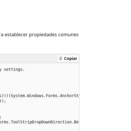
para establecer propiedades comunes
Copiar
 settings.

s)(((System.Windows.Forms.AnchorStyles.Top | System.Windo
);



orms.ToolStripDropDownDirection.BelowRight;
