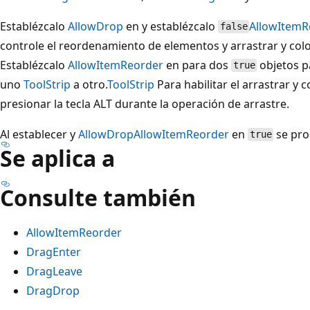
Establézcalo
AllowDrop
en y establézcalo
AllowItemR
false
controle el reordenamiento de elementos y arrastrar y co
Establézcalo
AllowItemReorder
en para dos
objetos p
true
uno
ToolStrip
a otro.
ToolStrip
Para habilitar el arrastrar y
presionar la tecla ALT durante la operación de arrastre.
Al establecer y
AllowDrop
AllowItemReorder
en
se pro
true
Se aplica a
Consulte también
AllowItemReorder
DragEnter
DragLeave
DragDrop