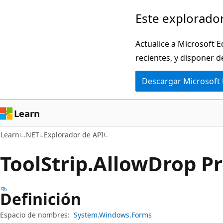
Ir
Ir
Este explorador
al
a
contenido
la
Actualice a Microsoft E
principal
navegación
recientes, y disponer d
en
Descargar Microsoft
la
página
Learn
Learn
.NET
Explorador de API
Tool
Strip.
Allow
Drop P
Definición
Espacio de nombres:
System.Windows.Forms