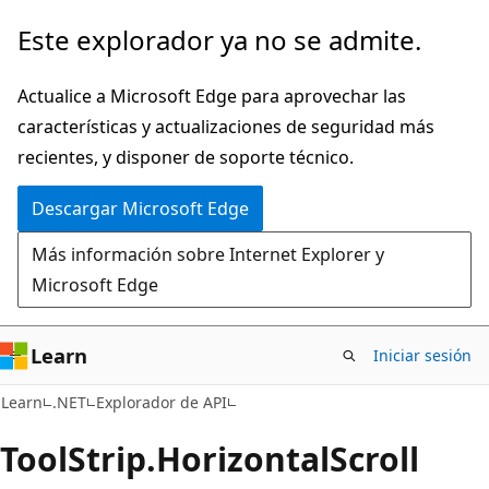
Ir
Ir
Este explorador ya no se admite.
al
a
contenido
la
Actualice a Microsoft Edge para aprovechar las
principal
navegación
características y actualizaciones de seguridad más
en
recientes, y disponer de soporte técnico.
la
Descargar Microsoft Edge
página
Más información sobre Internet Explorer y
Microsoft Edge
Learn
Iniciar sesión
C#
Learn
.NET
Explorador de API
Tool
Strip.
Horizontal
Scroll