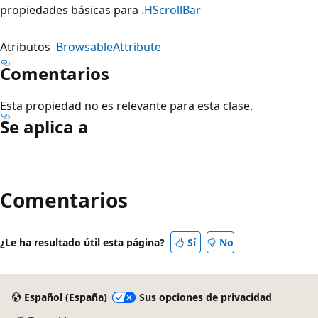
propiedades básicas para .
HScrollBar
Atributos
BrowsableAttribute
Comentarios
Esta propiedad no es relevante para esta clase.
Se aplica a
Modo
de
Comentarios
lectura
deshabilitado
¿Le ha resultado útil esta página?
Sí
No
Español (España)
Sus opciones de privacidad