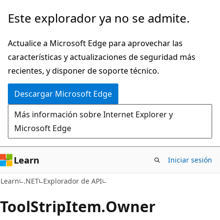
Ir
Ir
Este explorador ya no se admite.
al
a
contenido
la
Actualice a Microsoft Edge para aprovechar las
principal
navegación
características y actualizaciones de seguridad más
en
recientes, y disponer de soporte técnico.
la
Descargar Microsoft Edge
página
Más información sobre Internet Explorer y
Microsoft Edge
Learn
Iniciar sesión
C#
Learn
.NET
Explorador de API
Tool
Strip
Item.
Owner