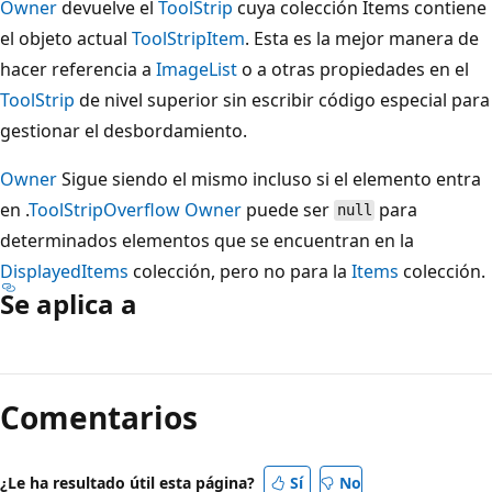
Owner
devuelve el
ToolStrip
cuya colección Items contiene
el objeto actual
ToolStripItem
. Esta es la mejor manera de
hacer referencia a
ImageList
o a otras propiedades en el
ToolStrip
de nivel superior sin escribir código especial para
gestionar el desbordamiento.
Owner
Sigue siendo el mismo incluso si el elemento entra
en .
ToolStripOverflow
Owner
puede ser
para
null
determinados elementos que se encuentran en la
DisplayedItems
colección, pero no para la
Items
colección.
Se aplica a
Modo
de
Comentarios
lectura
deshabilitado
¿Le ha resultado útil esta página?
Sí
No