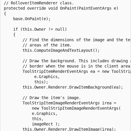
// RolloverItemRenderer class.

protected override void OnPaint(PaintEventArgs e)

{

    base.OnPaint(e);

    if (this.Owner != null)

    {

        // Find the dimensions of the image and the tex
        // areas of the item. 

        this.ComputeImageAndTextLayout();

        // Draw the background. This includes drawing a
        // border when the mouse is in the client area.
        ToolStripItemRenderEventArgs ea = new ToolStrip
             e.Graphics,

             this);

        this.Owner.Renderer.DrawItemBackground(ea);

        // Draw the item's image. 

        ToolStripItemImageRenderEventArgs irea =

            new ToolStripItemImageRenderEventArgs(

            e.Graphics,

            this,

            imageRect );

        this.Owner.Renderer.DrawItemImage(irea);
