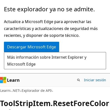
Ir
Ir
Este explorador ya no se admite.
al
a
contenido
la
Actualice a Microsoft Edge para aprovechar las
principal
navegación
características y actualizaciones de seguridad más
en
recientes, y disponer de soporte técnico.
la
Descargar Microsoft Edge
página
Más información sobre Internet Explorer y
Microsoft Edge
Learn
Iniciar sesión
C#
Learn
.NET
Explorador de API
Tool
Strip
Item.
Reset
Fore
Color