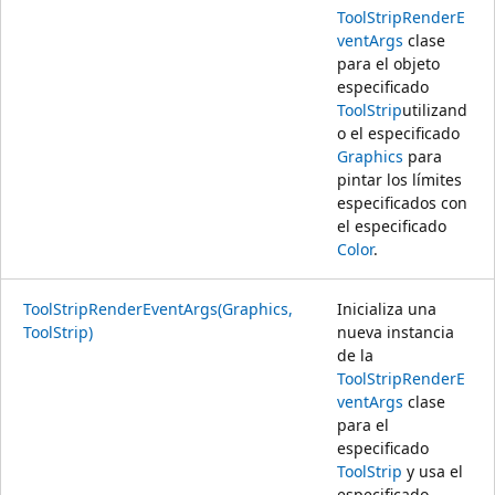
ToolStripRenderE
ventArgs
clase
para el objeto
especificado
ToolStrip
utilizand
o el especificado
Graphics
para
pintar los límites
especificados con
el especificado
Color
.
ToolStripRenderEventArgs(Graphics,
Inicializa una
ToolStrip)
nueva instancia
de la
ToolStripRenderE
ventArgs
clase
para el
especificado
ToolStrip
y usa el
especificado