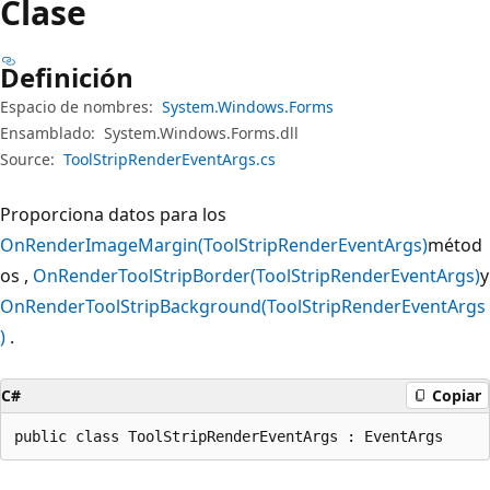
Clase
Definición
Espacio de nombres:
System.Windows.Forms
Ensamblado:
System.Windows.Forms.dll
Source:
ToolStripRenderEventArgs.cs
Proporciona datos para los
OnRenderImageMargin(ToolStripRenderEventArgs)
métod
os ,
OnRenderToolStripBorder(ToolStripRenderEventArgs)
y
OnRenderToolStripBackground(ToolStripRenderEventArgs
)
.
C#
Copiar
public class ToolStripRenderEventArgs : EventArgs