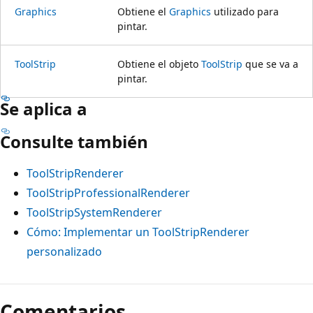
Graphics
Obtiene el
Graphics
utilizado para
pintar.
ToolStrip
Obtiene el objeto
ToolStrip
que se va a
pintar.
Se aplica a
Consulte también
ToolStripRenderer
ToolStripProfessionalRenderer
ToolStripSystemRenderer
Cómo: Implementar un ToolStripRenderer
personalizado
Modo
de
Comentarios