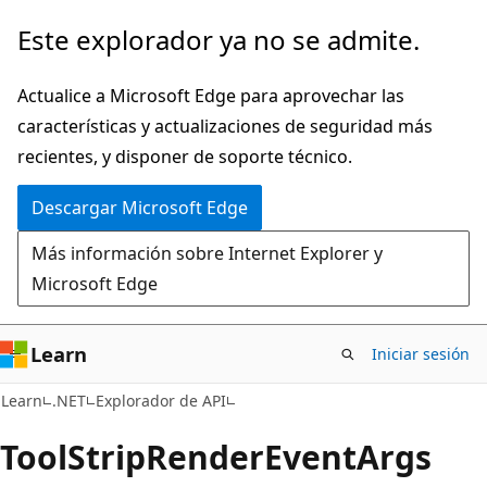
Ir
Ir
Este explorador ya no se admite.
al
a
contenido
la
Actualice a Microsoft Edge para aprovechar las
principal
navegación
características y actualizaciones de seguridad más
en
recientes, y disponer de soporte técnico.
la
Descargar Microsoft Edge
página
Más información sobre Internet Explorer y
Microsoft Edge
Learn
Iniciar sesión
C#
Learn
.NET
Explorador de API
Tool
Strip
Render
Event
Args