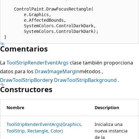
    ControlPaint.DrawFocusRectangle(

        e.Graphics,

        e.AffectedBounds,

        SystemColors.ControlDarkDark,

        SystemColors.ControlDarkDark);

Comentarios
La
ToolStripRenderEventArgs
clase también proporciona
datos para los
DrawImageMargin
métodos ,
DrawToolStripBorder
y
DrawToolStripBackground
.
Constructores
Nombre
Description
ToolStripRenderEventArgs(Graphics,
Inicializa una
ToolStrip, Rectangle, Color)
nueva instancia
de la