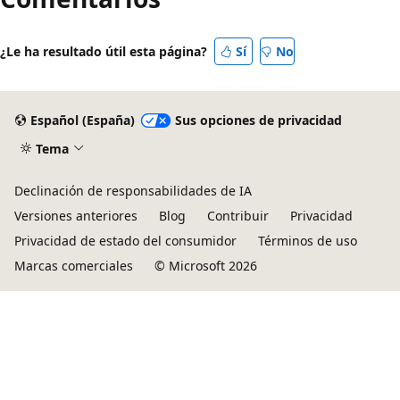
lectura
deshabilitado
¿Le ha resultado útil esta página?
Sí
No
Español (España)
Sus opciones de privacidad
Tema
Declinación de responsabilidades de IA
Versiones anteriores
Blog
Contribuir
Privacidad
Privacidad de estado del consumidor
Términos de uso
Marcas comerciales
© Microsoft 2026