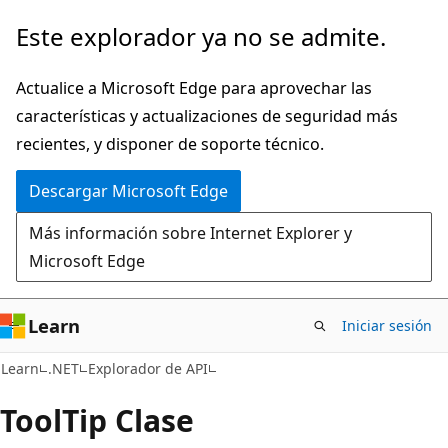
Ir
Ir
Este explorador ya no se admite.
al
a
contenido
la
Actualice a Microsoft Edge para aprovechar las
principal
navegación
características y actualizaciones de seguridad más
en
recientes, y disponer de soporte técnico.
la
Descargar Microsoft Edge
página
Más información sobre Internet Explorer y
Microsoft Edge
Learn
Iniciar sesión
C#
Learn
.NET
Explorador de API
Tool
Tip Clase