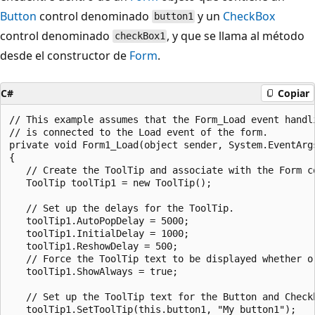
Button
control denominado
y un
CheckBox
button1
control denominado
, y que se llama al método
checkBox1
desde el constructor de
Form
.
C#
Copiar
// This example assumes that the Form_Load event handli
// is connected to the Load event of the form.

private void Form1_Load(object sender, System.EventArgs
{

   // Create the ToolTip and associate with the Form co
   ToolTip toolTip1 = new ToolTip();

   // Set up the delays for the ToolTip.

   toolTip1.AutoPopDelay = 5000;

   toolTip1.InitialDelay = 1000;

   toolTip1.ReshowDelay = 500;

   // Force the ToolTip text to be displayed whether or
   toolTip1.ShowAlways = true;

   // Set up the ToolTip text for the Button and Checkb
   toolTip1.SetToolTip(this.button1, "My button1");
