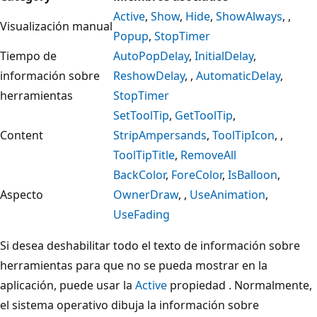
Active
,
Show
,
Hide
,
ShowAlways
, ,
Visualización manual
Popup
,
StopTimer
Tiempo de
AutoPopDelay
,
InitialDelay
,
información sobre
ReshowDelay
, ,
AutomaticDelay
,
herramientas
StopTimer
SetToolTip
,
GetToolTip
,
Content
StripAmpersands
,
ToolTipIcon
, ,
ToolTipTitle
,
RemoveAll
BackColor
,
ForeColor
,
IsBalloon
,
Aspecto
OwnerDraw
, ,
UseAnimation
,
UseFading
Si desea deshabilitar todo el texto de información sobre
herramientas para que no se pueda mostrar en la
aplicación, puede usar la
Active
propiedad . Normalmente,
el sistema operativo dibuja la información sobre