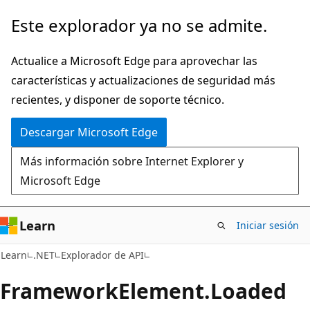
Ir
Ir
Este explorador ya no se admite.
al
a
contenido
la
Actualice a Microsoft Edge para aprovechar las
principal
navegación
características y actualizaciones de seguridad más
en
recientes, y disponer de soporte técnico.
la
Descargar Microsoft Edge
página
Más información sobre Internet Explorer y
Microsoft Edge
Learn
Iniciar sesión
C#
Learn
.NET
Explorador de API
Framework
Element.
Loaded