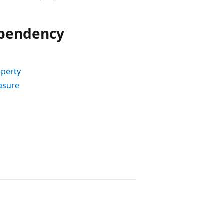
ependency
perty
asure