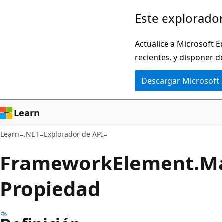
Ir
Ir
Este explorador
al
a
contenido
la
Actualice a Microsoft E
principal
navegación
recientes, y disponer d
en
Descargar Microsoft
la
página
Learn
Learn
.NET
Explorador de API
Framework
Element.
M
Propiedad