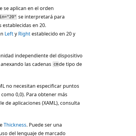
e se aplican en el orden
se interpretará para
in="20"
 establecidas en 20.
on
Left
y
Right
establecido en 20 y
nidad independiente del dispositivo
s anexando las cadenas
de tipo de
cm
L no necesitan especificar puntos
s como 0,0). Para obtener más
le de aplicaciones (XAML), consulta
te
Thickness
. Puede ser una
 uso del lenguaje de marcado