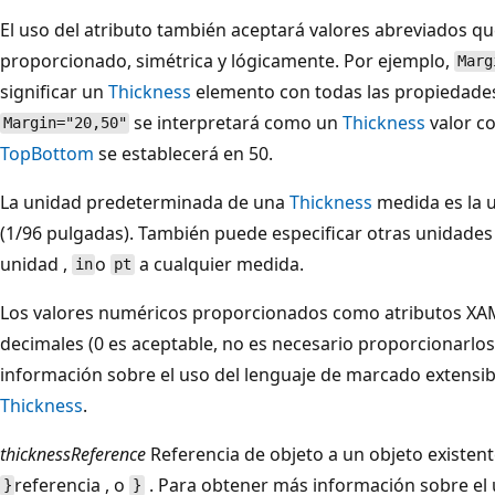
El uso del atributo también aceptará valores abreviados qu
proporcionado, simétrica y lógicamente. Por ejemplo,
Marg
significar un
Thickness
elemento con todas las propiedades
se interpretará como un
Thickness
valor c
Margin="20,50"
Top
Bottom
se establecerá en 50.
La unidad predeterminada de una
Thickness
medida es la u
(1/96 pulgadas). También puede especificar otras unidade
unidad ,
o
a cualquier medida.
in
pt
Los valores numéricos proporcionados como atributos XAM
decimales (0 es aceptable, no es necesario proporcionarlo
información sobre el uso del lenguaje de marcado extensib
Thickness
.
thicknessReference
Referencia de objeto a un objeto existen
referencia , o
. Para obtener más información sobre el
}
}