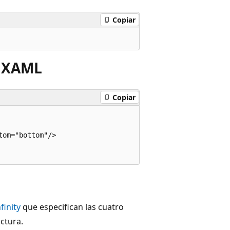
Copiar
d XAML
Copiar
om="bottom"/>

finity
que especifican las cuatro
ctura.