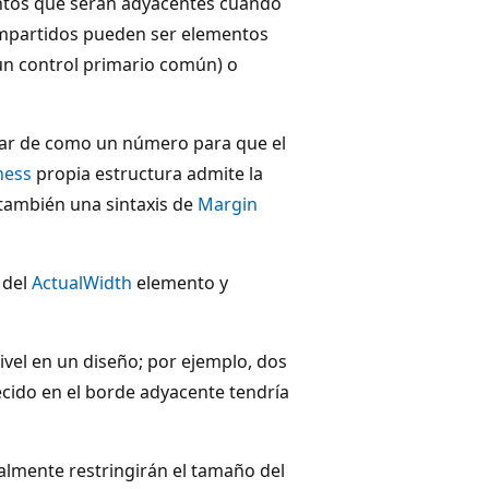
entos que serán adyacentes cuando
compartidos pueden ser elementos
un control primario común) o
gar de como un número para que el
ness
propia estructura admite la
 también una sintaxis de
Margin
 del
ActualWidth
elemento y
vel en un diseño; por ejemplo, dos
ido en el borde adyacente tendría
lmente restringirán el tamaño del