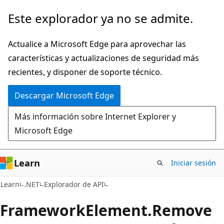
Ir
Ir
Este explorador ya no se admite.
al
a
contenido
la
Actualice a Microsoft Edge para aprovechar las
principal
navegación
características y actualizaciones de seguridad más
en
recientes, y disponer de soporte técnico.
la
Descargar Microsoft Edge
página
Más información sobre Internet Explorer y
Microsoft Edge
Learn
Iniciar sesión
C#
Learn
.NET
Explorador de API
Framework
Element.
Remove