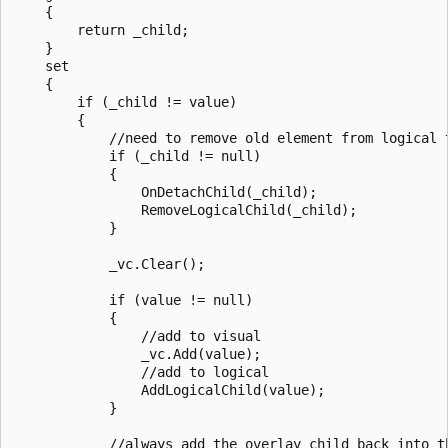
    {

        return _child;

    }

    set

    {

        if (_child != value)

        {

            //need to remove old element from logical t
            if (_child != null)

            {

                OnDetachChild(_child);

                RemoveLogicalChild(_child);

            }

            _vc.Clear();

            if (value != null)

            {

                //add to visual

                _vc.Add(value);

                //add to logical

                AddLogicalChild(value);

            }

            //always add the overlay child back into th