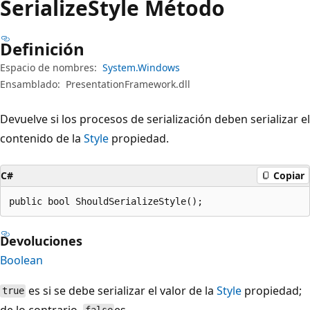
Serialize
Style Método
Definición
Espacio de nombres:
System.Windows
Ensamblado:
PresentationFramework.dll
Devuelve si los procesos de serialización deben serializar el
contenido de la
Style
propiedad.
C#
Copiar
public bool ShouldSerializeStyle();
Devoluciones
Boolean
es si se debe serializar el valor de la
Style
propiedad;
true
de lo contrario,
es .