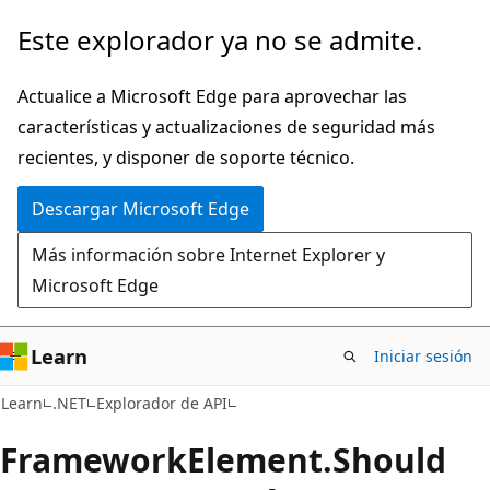
Ir
Ir
Este explorador ya no se admite.
al
a
contenido
la
Actualice a Microsoft Edge para aprovechar las
principal
navegación
características y actualizaciones de seguridad más
en
recientes, y disponer de soporte técnico.
la
Descargar Microsoft Edge
página
Más información sobre Internet Explorer y
Microsoft Edge
Learn
Iniciar sesión
C#
Learn
.NET
Explorador de API
Framework
Element.
Should