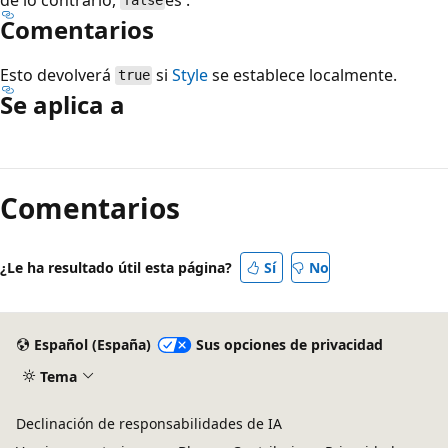
false
Comentarios
Esto devolverá
si
Style
se establece localmente.
true
Se aplica a
Modo
de
Comentarios
lectura
deshabilitado
¿Le ha resultado útil esta página?
Sí
No
Español (España)
Sus opciones de privacidad
Tema
Declinación de responsabilidades de IA