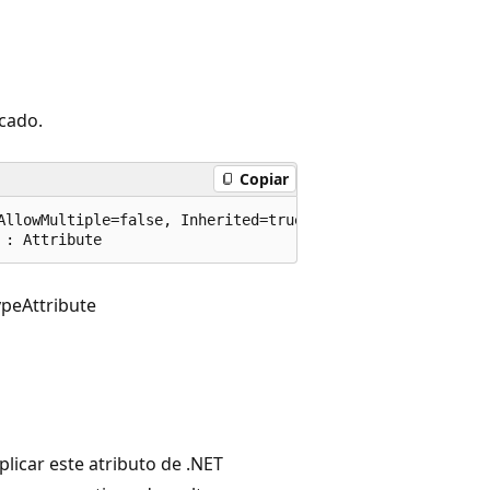
cado.
Copiar
AllowMultiple=false, Inherited=true)]

 : Attribute
peAttribute
licar este atributo de .NET