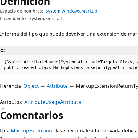
Definición
Espacio de nombres:
System.Windows.Markup
Ensamblado:
System.Xaml.dll
Informa del tipo que puede devolver una extensión de mar
C#
[System.AttributeUsage(System.AttributeTargets.Class, 
public sealed class MarkupExtensionReturnTypeAttribute
Herencia
Object
Attribute
MarkupExtensionReturnTy
Atributos
AttributeUsageAttribute
Comentarios
Una
MarkupExtension
clase personalizada derivada debe ap