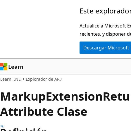
Ir
Ir
Este explorador
al
a
contenido
la
Actualice a Microsoft E
principal
navegación
recientes, y disponer d
en
Descargar Microsoft
la
página
Learn
Learn
.NET
Explorador de API
Markup
Extension
Retu
Attribute Clase