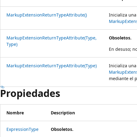
MarkupExtensionReturnTypeAttribute()
Inicializa una
MarkupExtens
MarkupExtensionReturnTypeAttribute(Type,
Obsoletos.
Type)
En desuso; no
MarkupExtensionReturnTypeAttribute(Type)
Inicializa un
MarkupExtens
mediante el 
Propiedades
Nombre
Description
ExpressionType
Obsoletos.