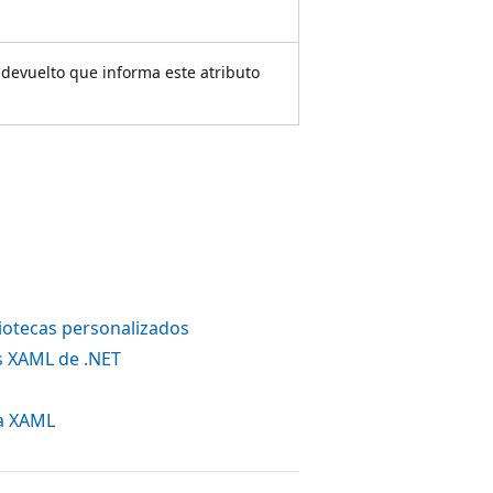
 devuelto que informa este atributo
liotecas personalizados
os XAML de .NET
ra XAML