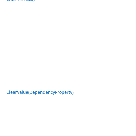
ClearValue(DependencyProperty)