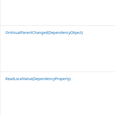
OnVisualParentChanged(DependencyObject)
ReadLocalValue(DependencyProperty)