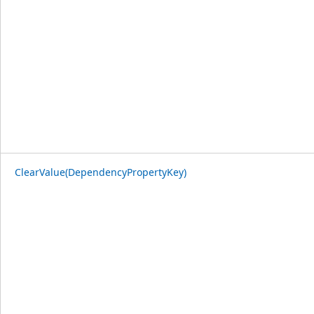
ClearValue(DependencyPropertyKey)