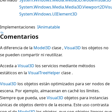
System.Windows.Media.Media3D.Viewport2DVis
System.Windows.UIElement3D
Implementaciones
IAnimatable
Comentarios
A diferencia de la
Model3D
clase ,
Visual3D
los objetos no
se pueden compartir ni reutilizar.
Acceda a
Visual3D
los servicios mediante métodos
estáticos en la
VisualTreeHelper
clase .
Visual3D
los objetos están optimizados para ser nodos de
escena. Por ejemplo, almacenan en caché los límites.
Siempre que pueda, use
Visual3D
objetos para instancias
únicas de objetos dentro de la escena. Este uso contrasta
con el de
Model3D
los objetos, que son objetos ligeros que