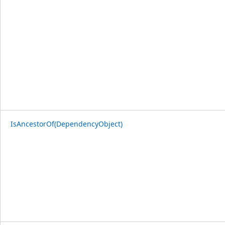
IsAncestorOf(DependencyObject)