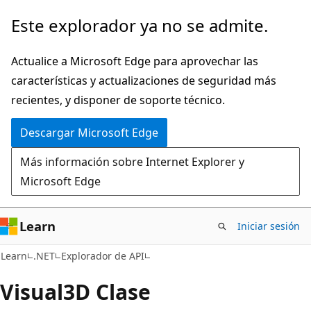
Ir
Ir
Este explorador ya no se admite.
al
a
contenido
la
Actualice a Microsoft Edge para aprovechar las
principal
navegación
características y actualizaciones de seguridad más
en
recientes, y disponer de soporte técnico.
la
Descargar Microsoft Edge
página
Más información sobre Internet Explorer y
Microsoft Edge
Learn
Iniciar sesión
C#
Learn
.NET
Explorador de API
Visual3D Clase