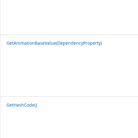
GetAnimationBaseValue(DependencyProperty)
GetHashCode()