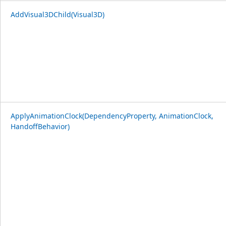
AddVisual3DChild(Visual3D)
ApplyAnimationClock(DependencyProperty, AnimationClock,
HandoffBehavior)