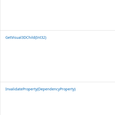
GetVisual3DChild(Int32)
InvalidateProperty(DependencyProperty)