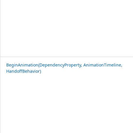
BeginAnimation(DependencyProperty, AnimationTimeline,
HandoffBehavior)