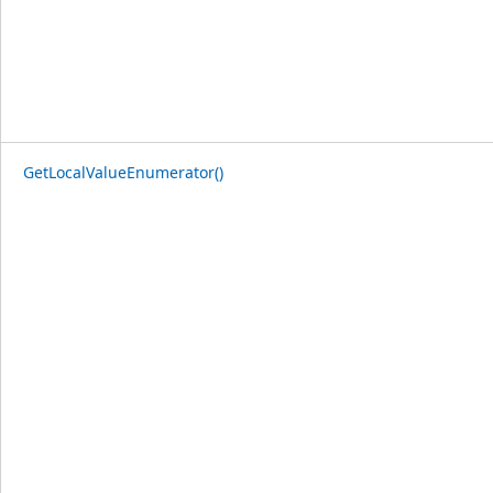
GetLocalValueEnumerator()