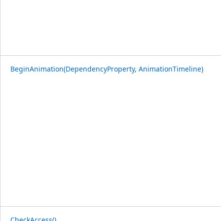
BeginAnimation(DependencyProperty, AnimationTimeline)
CheckAccess()