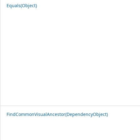
Equals(Object)
FindCommonVisualAncestor(DependencyObject)