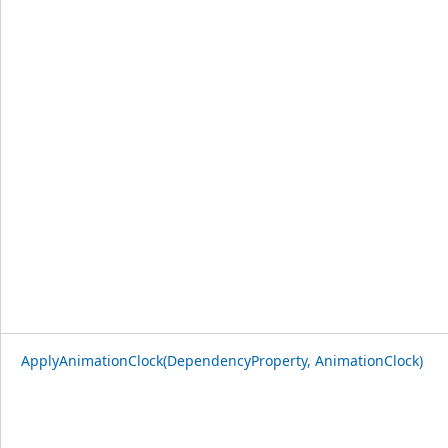
ApplyAnimationClock(DependencyProperty, AnimationClock)