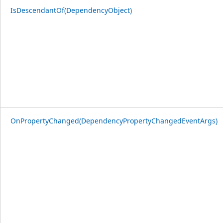
IsDescendantOf(DependencyObject)
OnPropertyChanged(DependencyPropertyChangedEventArgs)