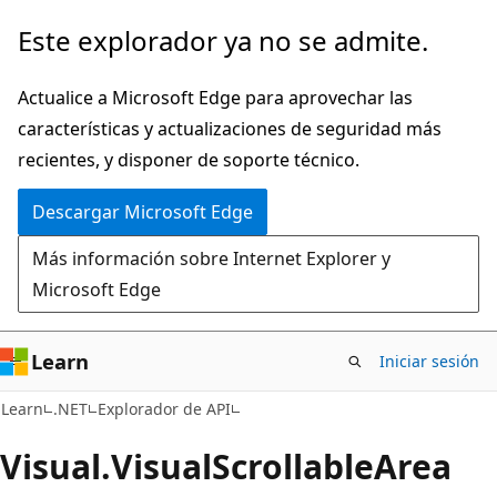
Ir
Ir
Este explorador ya no se admite.
al
a
contenido
la
Actualice a Microsoft Edge para aprovechar las
principal
navegación
características y actualizaciones de seguridad más
en
recientes, y disponer de soporte técnico.
la
Descargar Microsoft Edge
página
Más información sobre Internet Explorer y
Microsoft Edge
Learn
Iniciar sesión
C#
Learn
.NET
Explorador de API
Visual.
Visual
Scrollable
Area