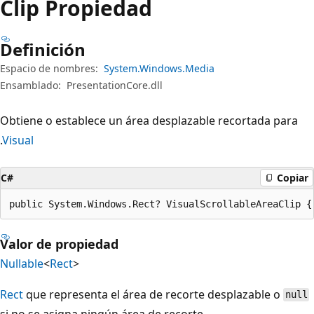
Clip Propiedad
Definición
Espacio de nombres:
System.Windows.Media
Ensamblado:
PresentationCore.dll
Obtiene o establece un área desplazable recortada para
.
Visual
C#
Copiar
public System.Windows.Rect? VisualScrollableAreaClip {
Valor de propiedad
Nullable
<
Rect
>
Rect
que representa el área de recorte desplazable o
null
si no se asigna ningún área de recorte.