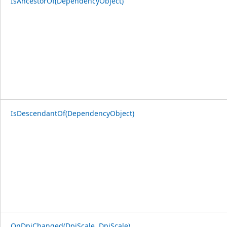
IsAncestorOf(DependencyObject)
IsDescendantOf(DependencyObject)
OnDpiChanged(DpiScale, DpiScale)