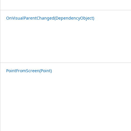
OnVisualParentChanged(DependencyObject)
PointFromScreen(Point)