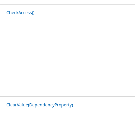
CheckAccess()
ClearValue(DependencyProperty)