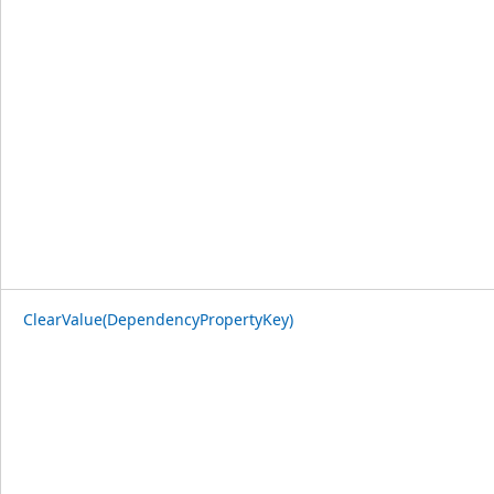
ClearValue(DependencyPropertyKey)