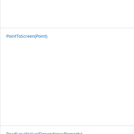
PointToScreen(Point)
ReadLocalValue(DependencyProperty)