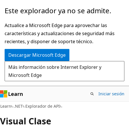
Ir
Ir
Este explorador ya no se admite.
al
a
contenido
la
Actualice a Microsoft Edge para aprovechar las
principal
navegación
características y actualizaciones de seguridad más
en
recientes, y disponer de soporte técnico.
la
Descargar Microsoft Edge
página
Más información sobre Internet Explorer y
Microsoft Edge
Learn
Iniciar sesión
C#
Learn
.NET
Explorador de API
Visual Clase