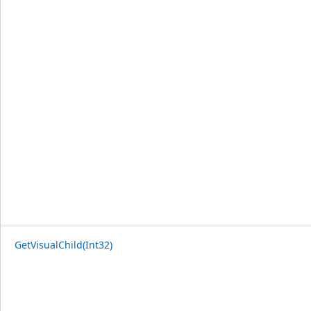
GetVisualChild(Int32)