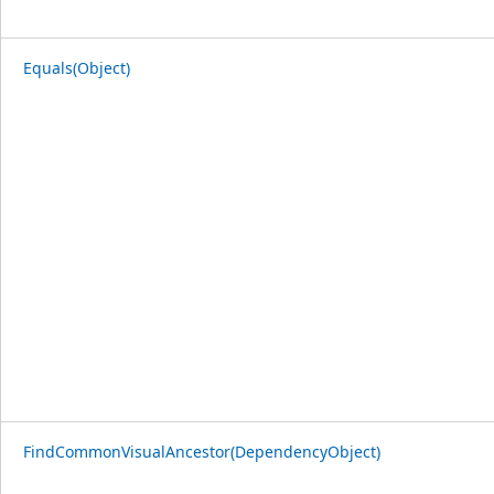
Equals(Object)
FindCommonVisualAncestor(DependencyObject)