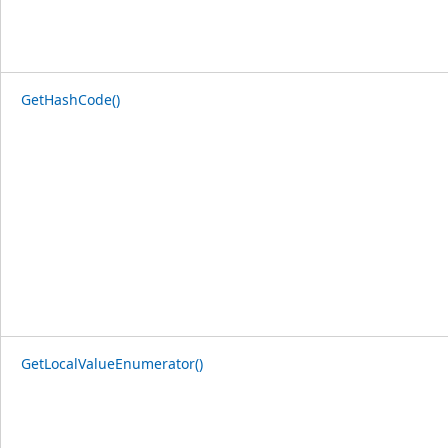
GetHashCode()
GetLocalValueEnumerator()