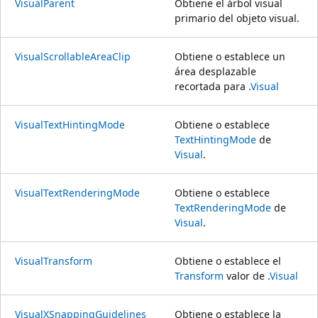
VisualParent
Obtiene el árbol visual
primario del objeto visual.
VisualScrollableAreaClip
Obtiene o establece un
área desplazable
recortada para .
Visual
VisualTextHintingMode
Obtiene o establece
TextHintingMode
de
Visual
.
VisualTextRenderingMode
Obtiene o establece
TextRenderingMode
de
Visual
.
VisualTransform
Obtiene o establece el
Transform
valor de .
Visual
VisualXSnappingGuidelines
Obtiene o establece la