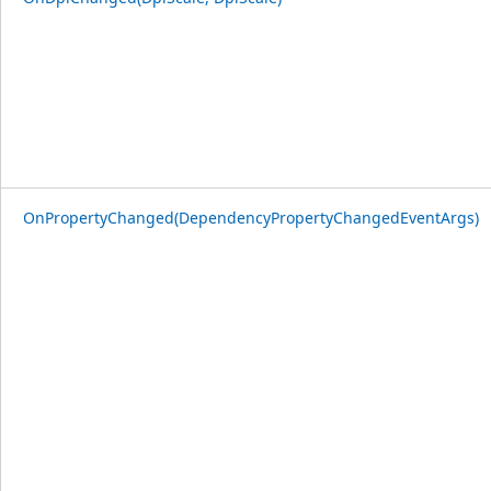
OnPropertyChanged(DependencyPropertyChangedEventArgs)