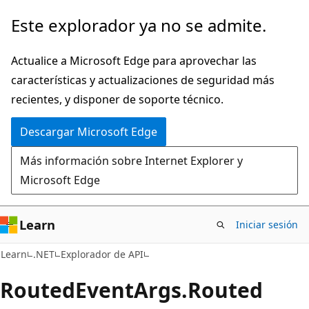
Ir
Ir
Este explorador ya no se admite.
al
a
contenido
la
Actualice a Microsoft Edge para aprovechar las
principal
navegación
características y actualizaciones de seguridad más
en
recientes, y disponer de soporte técnico.
la
Descargar Microsoft Edge
página
Más información sobre Internet Explorer y
Microsoft Edge
Learn
Iniciar sesión
C#
Learn
.NET
Explorador de API
Routed
Event
Args.
Routed