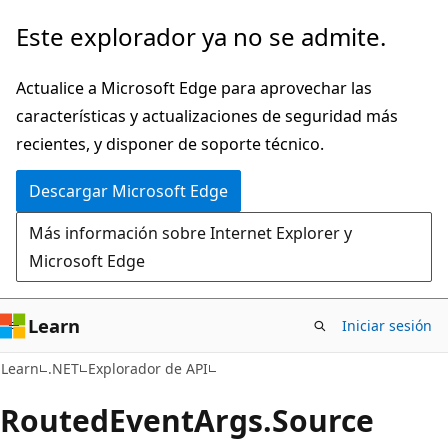
Ir
Ir
Este explorador ya no se admite.
al
a
contenido
la
Actualice a Microsoft Edge para aprovechar las
principal
navegación
características y actualizaciones de seguridad más
en
recientes, y disponer de soporte técnico.
la
Descargar Microsoft Edge
página
Más información sobre Internet Explorer y
Microsoft Edge
Learn
Iniciar sesión
C#
Learn
.NET
Explorador de API
Routed
Event
Args.
Source