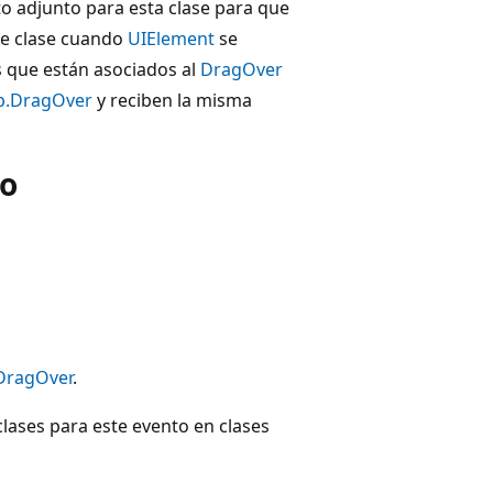
o adjunto para esta clase para que
de clase cuando
UIElement
se
 que están asociados al
DragOver
p.DragOver
y reciben la misma
do
DragOver
.
lases para este evento en clases