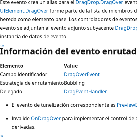
Este evento crea un alias para el
DragDrop.DragOver
event
UIElement.DragOver
forme parte de la lista de miembros 
hereda como elemento base. Los controladores de eventos
evento se adjuntan al evento adjunto subyacente
DragDro
instancia de datos de evento.
Información del evento enruta
Elemento
Value
Campo identificador
DragOverEvent
Estrategia de enrutamiento
Bubbling
Delegado
DragEventHandler
El evento de tunelización correspondiente es
Preview
Invalide
OnDragOver
para implementar el control de c
derivadas.