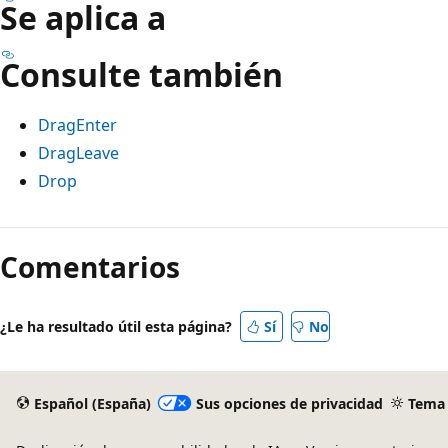
Se aplica a
Consulte también
DragEnter
DragLeave
Drop
Modo
de
Comentarios
lectura
deshabilitado
¿Le ha resultado útil esta página?
Sí
No
Español (España)
Sus opciones de privacidad
Tema