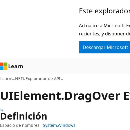
Ir
Ir
Este explorador
al
a
contenido
la
Actualice a Microsoft E
principal
navegación
recientes, y disponer d
en
Descargar Microsoft
la
página
Learn
Learn
.NET
Explorador de API
UIElement.
Drag
Over 
Definición
Espacio de nombres:
System.Windows