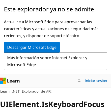
Ir
Ir
Este explorador ya no se admite.
al
a
contenido
la
Actualice a Microsoft Edge para aprovechar las
principal
navegación
características y actualizaciones de seguridad más
en
recientes, y disponer de soporte técnico.
la
Descargar Microsoft Edge
página
Más información sobre Internet Explorer y
Microsoft Edge
Learn
Iniciar sesión
C#
Learn
.NET
Explorador de API
UIElement.
Is
Keyboard
Focus