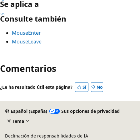
Se aplica a
Consulte también
MouseEnter
MouseLeave
Modo
de
Comentarios
lectura
deshabilitado
¿Le ha resultado útil esta página?
Sí
No
Español (España)
Sus opciones de privacidad
Tema
Declinación de responsabilidades de IA