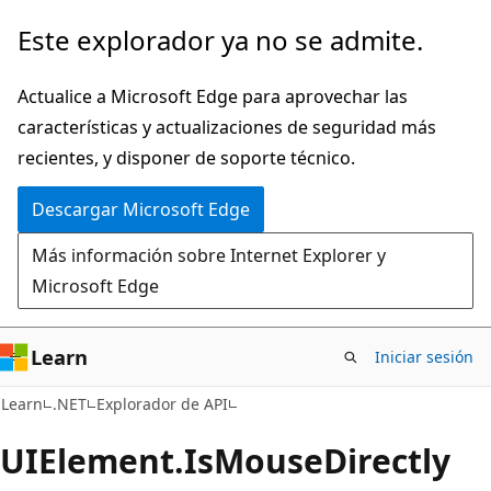
Ir
Ir
Este explorador ya no se admite.
al
a
contenido
la
Actualice a Microsoft Edge para aprovechar las
principal
navegación
características y actualizaciones de seguridad más
en
recientes, y disponer de soporte técnico.
la
Descargar Microsoft Edge
página
Más información sobre Internet Explorer y
Microsoft Edge
Learn
Iniciar sesión
C#
Learn
.NET
Explorador de API
UIElement.
Is
Mouse
Directly