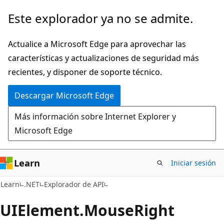
Ir
Ir
Este explorador ya no se admite.
al
a
contenido
la
Actualice a Microsoft Edge para aprovechar las
principal
navegación
características y actualizaciones de seguridad más
en
recientes, y disponer de soporte técnico.
la
Descargar Microsoft Edge
página
Más información sobre Internet Explorer y
Microsoft Edge
Learn
Iniciar sesión
C#
Learn
.NET
Explorador de API
UIElement.
Mouse
Right