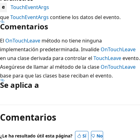
TouchEventArgs
e
que
TouchEventArgs
contiene los datos del evento.
Comentarios
El
OnTouchLeave
método no tiene ninguna
implementación predeterminada. Invalide
OnTouchLeave
en una clase derivada para controlar el
TouchLeave
evento.
Asegúrese de llamar al método de la clase
OnTouchLeave
base para que las clases base reciban el evento.
Se aplica a
Modo
de
Comentarios
lectura
deshabilitado
¿Le ha resultado útil esta página?
Sí
No