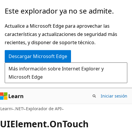
Ir
Ir
Este explorador ya no se admite.
al
a
contenido
la
Actualice a Microsoft Edge para aprovechar las
principal
navegación
características y actualizaciones de seguridad más
en
recientes, y disponer de soporte técnico.
la
Descargar Microsoft Edge
página
Más información sobre Internet Explorer y
Microsoft Edge
Learn
Iniciar sesión
C#
Learn
.NET
Explorador de API
UIElement.
On
Touch