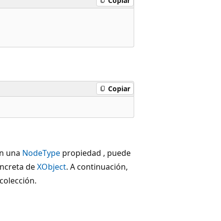
Copiar
Copiar
n una
NodeType
propiedad , puede
oncreta de
XObject
. A continuación,
colección.