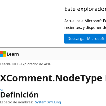
Ir
Ir
Este explorador
al
a
contenido
la
Actualice a Microsoft E
principal
navegación
recientes, y disponer d
en
Descargar Microsoft
la
página
Learn
Learn
.NET
Explorador de API
XComment.
Node
Type
Definición
Espacio de nombres:
System.Xml.Linq