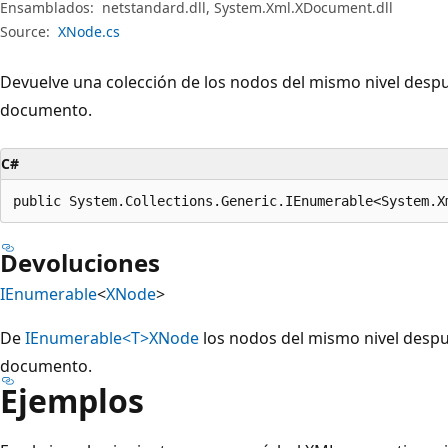
Ensamblados:
netstandard.dll, System.Xml.XDocument.dll
Source:
XNode.cs
Devuelve una colección de los nodos del mismo nivel desp
documento.
C#
public System.Collections.Generic.IEnumerable<System.X
Devoluciones
IEnumerable
<
XNode
>
De
IEnumerable<T>
XNode
los nodos del mismo nivel despu
documento.
Ejemplos