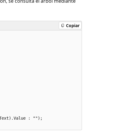
ión, se consulta el árbol mediante
Copiar
ext).Value : "");
