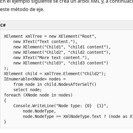
En el ejemplo siguiente se crea un árbol XML y, a continuac
este método de eje.
C#
XElement xmlTree = new XElement("Root",

    new XText("Text content."),

    new XElement("Child1", "child1 content"),

    new XElement("Child2", "child2 content"),

    new XText("More text content."),

    new XElement("child3", "child3 content")

);

XElement child = xmlTree.Element("Child2");

IEnumerable<XNode> nodes =

    from node in child.NodesAfterSelf()

    select node;

foreach (XNode node in nodes)

{

    Console.WriteLine("Node type: {0}  {1}",

        node.NodeType,

        node.NodeType == XmlNodeType.Text ? (node as XT