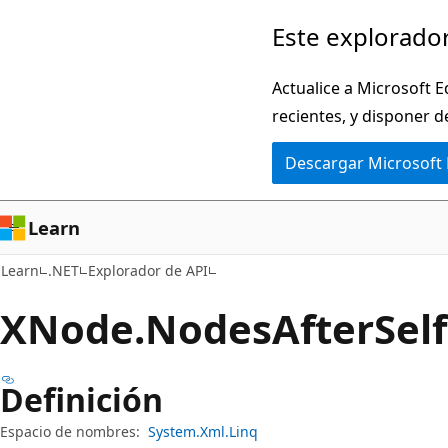
Ir
Ir
Este explorador
al
a
contenido
la
Actualice a Microsoft E
principal
navegación
recientes, y disponer d
en
Descargar Microsoft
la
página
Learn
Learn
.NET
Explorador de API
XNode.
Nodes
After
Sel
Definición
Espacio de nombres:
System.Xml.Linq