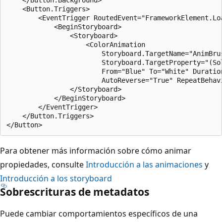
    <Button.Triggers>

        <EventTrigger RoutedEvent="FrameworkElement.Loa
            <BeginStoryboard>

                <Storyboard>

                    <ColorAnimation

                        Storyboard.TargetName="AnimBrus
                        Storyboard.TargetProperty="(Sol
                        From="Blue" To="White" Duration
                        AutoReverse="True" RepeatBehavi
                </Storyboard>

            </BeginStoryboard>

        </EventTrigger>

    </Button.Triggers>

Para obtener más información sobre cómo animar
propiedades, consulte
Introducción a las animaciones
y
Introducción a los storyboard
Sobrescrituras de metadatos
Puede cambiar comportamientos específicos de una