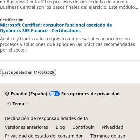
en Business Central? Los procesos de cierre de fin de año en
Business Central son los pasos finales del ejercicio. Este módulo
explica cómo crear y administrar períodos contables y cómo cerrar
un ejercicio.
Certificación
Microsoft Certified: consultor funcional asociado de
Dynamics 365 Finance - Certifications
Analice y traduzca los requisitos empresariales financieros en
procesos y soluciones que apliquen las prácticas recomendadas
por el sector.
Last updated on
11/05/2026
Español (España)
Sus opciones de privacidad
Tema
Declinación de responsabilidades de IA
Versiones anteriores
Blog
Contribuir
Privacidad
Privacidad de estado del consumidor
Términos de uso