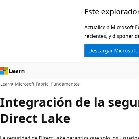
Ir
Este explorador
al
contenido
Actualice a Microsoft E
principal
recientes, y disponer d
Descargar Microsoft
Learn
Learn
Microsoft Fabric
Fundamentos
Integración de la segu
Direct Lake
La seguridad de Direct Lake garantiza que solo los usuari