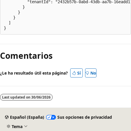
          "tenantId": "2432b57b-0abd-43db-aa7b-16eadd11
        }

      }

    }

  ]

Comentarios
¿Le ha resultado útil esta página?
Sí
No
Last updated on
30/06/2026
Español (España)
Sus opciones de privacidad
Tema