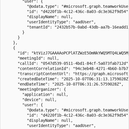
        "user": {

          "@odata.type": "#microsoft.graph.teamworkUser
          "id": "d4220f1b-4c12-436c-8a03-dc3e362f9d54",
          "displayName": null,

          "userIdentityType": "aadUser",

          "tenantId": "2432b57b-0abd-43db-aa7b-16eadd11
        }

      }

    },

    {

      "id": "ktVizJ7GAAAAoPCPlATZWzE5OmNkYWQ5MTQ4LWQ5M
      "meetingId": null,

      "callId": "0547d539-0511-4bd1-84cf-5a073fab712d",
      "contentCorrelationId": "94c3eb48-4271-4b60-b7b7-
      "transcriptContentUrl": "https://graph.microsoft
      "createdDateTime": "2025-10-07T06:31:13.1759028Z"
      "endDateTime": "2025-10-07T06:31:26.5759028Z",

      "meetingOrganizer": {

        "application": null,

        "device": null,

        "user": {

          "@odata.type": "#microsoft.graph.teamworkUser
          "id": "d4220f1b-4c12-436c-8a03-dc3e362f9d54",
          "displayName": null,

          "userIdentityType": "aadUser",
