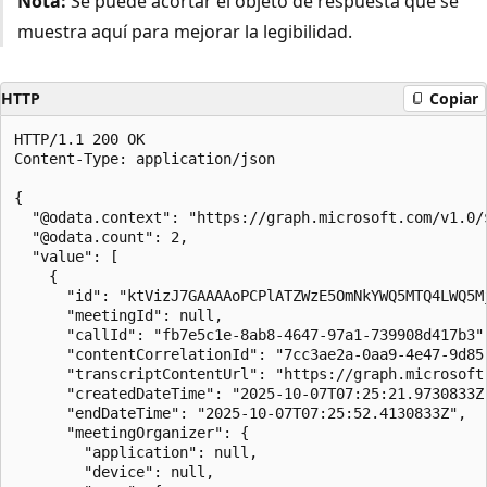
Nota:
Se puede acortar el objeto de respuesta que se
muestra aquí para mejorar la legibilidad.
HTTP
Copiar
HTTP/1.1 200 OK

Content-Type: application/json

{

  "@odata.context": "https://graph.microsoft.com/v1.0/
  "@odata.count": 2,

  "value": [

    {

      "id": "ktVizJ7GAAAAoPCPlATZWzE5OmNkYWQ5MTQ4LWQ5M
      "meetingId": null,

      "callId": "fb7e5c1e-8ab8-4647-97a1-739908d417b3",
      "contentCorrelationId": "7cc3ae2a-0aa9-4e47-9d85-
      "transcriptContentUrl": "https://graph.microsoft
      "createdDateTime": "2025-10-07T07:25:21.9730833Z"
      "endDateTime": "2025-10-07T07:25:52.4130833Z",

      "meetingOrganizer": {

        "application": null,

        "device": null,
