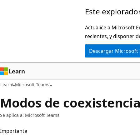
Ir
Este explorador
al
contenido
Actualice a Microsoft E
principal
recientes, y disponer d
Descargar Microsoft
Learn
Learn
Microsoft Teams
Modos de coexistencia
Se aplica a: Microsoft Teams
Importante