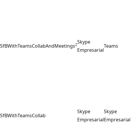
Skype
2
SfBWithTeamsCollabAndMeetings
Teams
Empresarial
Skype
Skype
SfBWithTeamsCollab
Empresarial
Empresarial