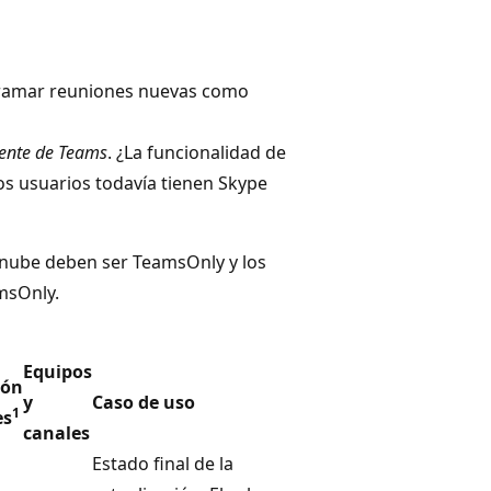
gramar reuniones nuevas como
liente de Teams
. ¿La funcionalidad de
los usuarios todavía tienen Skype
 nube deben ser TeamsOnly y los
msOnly.
Equipos
ión
y
Caso de uso
1
es
canales
Estado final de la