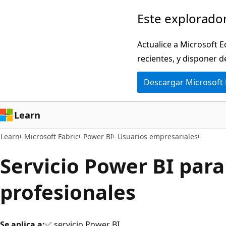
Ir
Este explorador
al
contenido
Actualice a Microsoft E
principal
recientes, y disponer d
Descargar Microsoft
Learn
Learn
Microsoft Fabric
Power BI
Usuarios empresariales
Servicio Power BI para
profesionales
Se aplica a:
✅ servicio Power BI