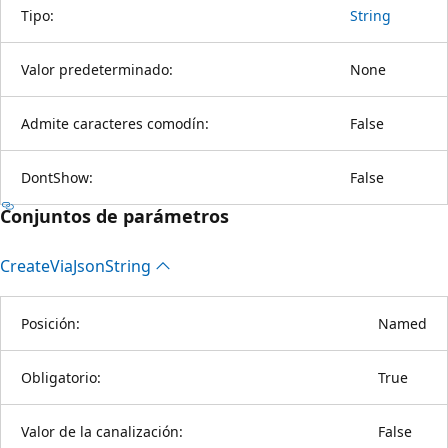
Tipo:
String
Valor predeterminado:
None
Admite caracteres comodín:
False
DontShow:
False
Conjuntos de parámetros
Create
Via
Json
String
Posición:
Named
Obligatorio:
True
Valor de la canalización:
False