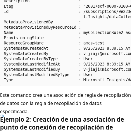
Description                     :

Etag                            : "20017ecf-0000-0100-0
Id                              : /subscriptions/9e223
                                  t.Insights/dataColle
MetadataProvisionedBy           :

MetadataProvisionedByResourceId :

Name                            : myCollectionRule2-ass
ProvisioningState               :

ResourceGroupName               : amcs-test

SystemDataCreatedAt             : 9/25/2023 8:39:15 AM

SystemDataCreatedBy             : v-jiaji@microsoft.com
SystemDataCreatedByType         : User

SystemDataLastModifiedAt        : 9/25/2023 8:39:15 AM

SystemDataLastModifiedBy        : v-jiaji@microsoft.com
SystemDataLastModifiedByType    : User

Este comando crea una asociación de regla de recopilación
de datos con la regla de recopilación de datos
especificada.
Ejemplo 2: Creación de una asociación de
punto de conexión de recopilación de