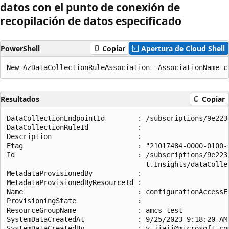
datos con el punto de conexión de
recopilación de datos especificado
PowerShell
Copiar
Apertura de Cloud Shell
Resultados
Copiar
DataCollectionEndpointId        : /subscriptions/9e223
DataCollectionRuleId            :

Description                     :

Etag                            : "21017484-0000-0100-0
Id                              : /subscriptions/9e223
                                  t.Insights/dataColle
MetadataProvisionedBy           :

MetadataProvisionedByResourceId :

Name                            : configurationAccessEn
ProvisioningState               :

ResourceGroupName               : amcs-test

SystemDataCreatedAt             : 9/25/2023 9:18:20 AM

SystemDataCreatedBy             : v-jiaji@microsoft.com