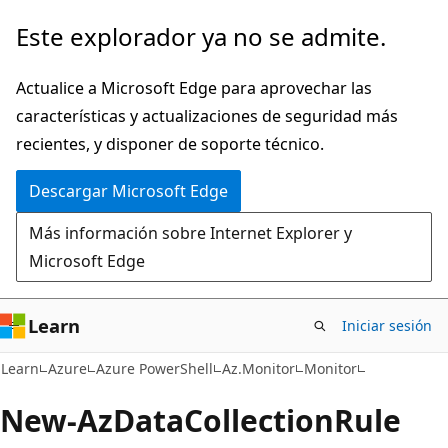
Ir
Ir
Este explorador ya no se admite.
al
a
contenido
la
Actualice a Microsoft Edge para aprovechar las
principal
navegación
características y actualizaciones de seguridad más
en
recientes, y disponer de soporte técnico.
la
Descargar Microsoft Edge
página
Más información sobre Internet Explorer y
Microsoft Edge
Learn
Iniciar sesión
Learn
Azure
Azure PowerShell
Az.Monitor
Monitor
New-Az
Data
Collection
Rule