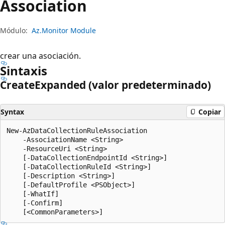
Association
Módulo:
Az.Monitor Module
crear una asociación.
Sintaxis
Create
Expanded (valor predeterminado)
Syntax
Copiar
New-AzDataCollectionRuleAssociation

    -AssociationName <String>

    -ResourceUri <String>

    [-DataCollectionEndpointId <String>]

    [-DataCollectionRuleId <String>]

    [-Description <String>]

    [-DefaultProfile <PSObject>]

    [-WhatIf]

    [-Confirm]
