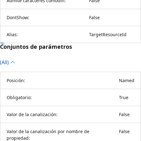
Admite caracteres comodín:
False
DontShow:
False
Alias:
TargetResourceId
Conjuntos de parámetros
(All)
Posición:
Named
Obligatorio:
True
Valor de la canalización:
False
Valor de la canalización por nombre de
False
propiedad: