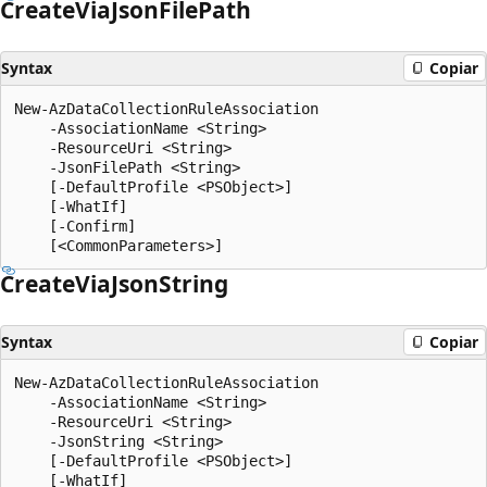
Create
Via
Json
File
Path
Syntax
Copiar
New-AzDataCollectionRuleAssociation

    -AssociationName <String>

    -ResourceUri <String>

    -JsonFilePath <String>

    [-DefaultProfile <PSObject>]

    [-WhatIf]

    [-Confirm]

Create
Via
Json
String
Syntax
Copiar
New-AzDataCollectionRuleAssociation

    -AssociationName <String>

    -ResourceUri <String>

    -JsonString <String>

    [-DefaultProfile <PSObject>]

    [-WhatIf]
