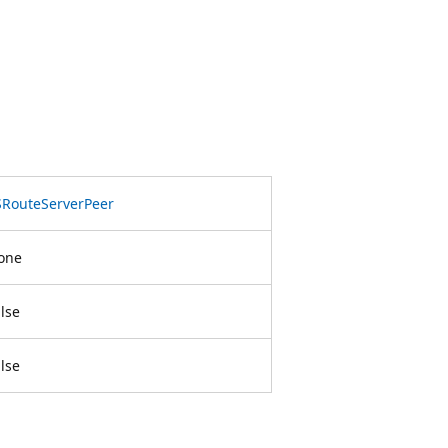
SRouteServerPeer
one
lse
lse