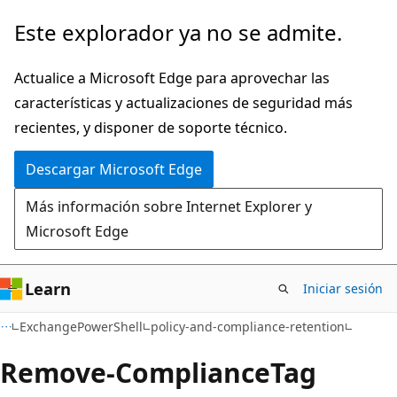
Ir
Ir
Este explorador ya no se admite.
al
a
contenido
la
Actualice a Microsoft Edge para aprovechar las
principal
navegación
características y actualizaciones de seguridad más
en
recientes, y disponer de soporte técnico.
la
Descargar Microsoft Edge
página
Más información sobre Internet Explorer y
Microsoft Edge
Learn
Iniciar sesión
ExchangePowerShell
policy-and-compliance-retention
Remove-Compliance
Tag