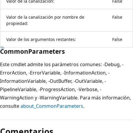
Valor de la canalización:
False
Valor de la canalización por nombre de
False
propiedad:
Valor de los argumentos restantes:
False
CommonParameters
Este cmdlet admite los parámetros comunes: -Debug, -
ErrorAction, -ErrorVariable, -InformationAction, -
InformationVariable, -OutBuffer, -OutVariable, -
PipelineVariable, -ProgressAction, -Verbose, -
WarningAction y -WarningVariable. Para más información,
consulte
about_CommonParameters
.
Comentarios