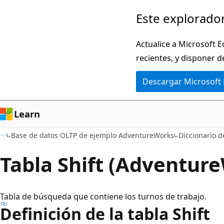
Ir
Este explorador
al
contenido
Actualice a Microsoft E
principal
recientes, y disponer d
Descargar Microsoft
Learn
Base de datos OLTP de ejemplo AdventureWorks
Diccionario 
Tabla Shift (Adventur
Tabla de búsqueda que contiene los turnos de trabajo.
Definición de la tabla Shift