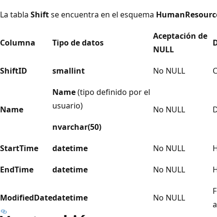
La tabla
Shift
se encuentra en el esquema
HumanResourc
Aceptación de
Columna
Tipo de datos
D
NULL
ShiftID
smallint
No NULL
C
Name
(tipo definido por el
usuario)
Name
No NULL
D
nvarchar(50)
StartTime
datetime
No NULL
H
EndTime
datetime
No NULL
H
F
ModifiedDate
datetime
No NULL
a