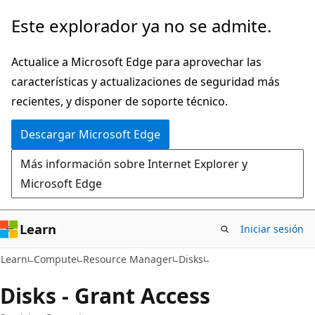
Ir
Ir
Este explorador ya no se admite.
al
a
contenido
la
Actualice a Microsoft Edge para aprovechar las
principal
navegación
características y actualizaciones de seguridad más
en
recientes, y disponer de soporte técnico.
la
Descargar Microsoft Edge
página
Más información sobre Internet Explorer y
Microsoft Edge
Learn
Iniciar sesión
Learn
Compute
Resource Manager
Disks
Disks - Grant Access