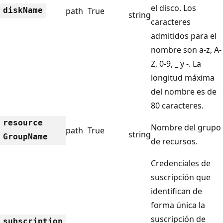
el disco. Los
disk
Name
path
True
string
caracteres
admitidos para el
nombre son a-z, A-
Z, 0-9, _ y -. La
longitud máxima
del nombre es de
80 caracteres.
resource
Nombre del grupo
path
True
string
Group
Name
de recursos.
Credenciales de
suscripción que
identifican de
forma única la
suscripción de
subscription