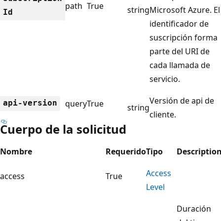
path
True
string
Microsoft Azure. El
Id
identificador de
suscripción forma
parte del URI de
cada llamada de
servicio.
Versión de api de
api-version
query
True
string
cliente.
Cuerpo de la solicitud
Nombre
Requerido
Tipo
Descriptio
Access
access
True
Level
Duración