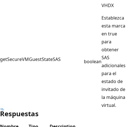
VHDX
Establezca
esta marca
en true
para
obtener
SAS
getSecureVMGuestStateSAS
boolean
adicionales
para el
estado de
invitado de
la máquina
virtual.
Respuestas
Nombre
Tipo
Description