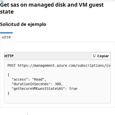
Get sas on managed disk and VM guest
state
Solicitud de ejemplo
HTTP
HTTP
Copiar
POST https://management.azure.com/subscriptions/{sub
{

  "access": "Read",

  "durationInSeconds": 300,

  "getSecureVMGuestStateSAS": true

}
