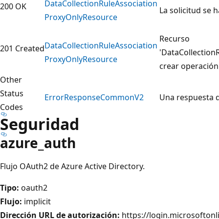
Data
Collection
Rule
Association
200 OK
La solicitud se 
Proxy
Only
Resource
Recurso
Data
Collection
Rule
Association
201 Created
'DataCollection
Proxy
Only
Resource
crear operación
Other
Status
Error
Response
CommonV2
Una respuesta d
Codes
Seguridad
azure_auth
Flujo OAuth2 de Azure Active Directory.
Tipo:
oauth2
Flujo:
implicit
Dirección URL de autorización:
https://login.microsofto