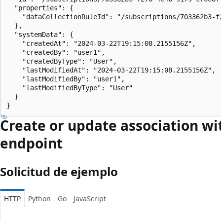
  "properties": {

    "dataCollectionRuleId": "/subscriptions/703362b3-f
  },

  "systemData": {

    "createdAt": "2024-03-22T19:15:08.2155156Z",

    "createdBy": "user1",

    "createdByType": "User",

    "lastModifiedAt": "2024-03-22T19:15:08.2155156Z",

    "lastModifiedBy": "user1",

    "lastModifiedByType": "User"

  }

}
Create or update association wit
endpoint
Solicitud de ejemplo
HTTP
Python
Go
JavaScript