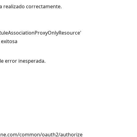
ha realizado correctamente.
RuleAssociationProxyOnlyResource'
 exitosa
e error inesperada.
nline.com/common/oauth2/authorize