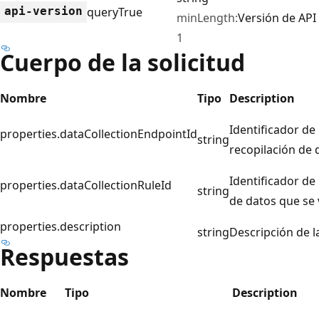
api-version
query
True
minLength:
Versión de API
1
Cuerpo de la solicitud
Nombre
Tipo
Description
Identificador de
properties.dataCollectionEndpointId
string
recopilación de d
Identificador de
properties.dataCollectionRuleId
string
de datos que se v
properties.description
string
Descripción de l
Respuestas
Nombre
Tipo
Description