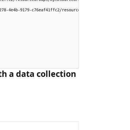
278-4e4b-9179-c76eaf41ffc2/resourceGroups/myResourceGrou
h a data collection