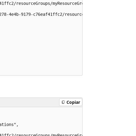
41ffc2/resourceGroups/myResourceGroup/providers/Microsof
278-4e4b-9179-c76eaf41ffc2/resourceGroups/myResourceGrou
Copiar
tions",

41ffc2/resourceGroups/myResourceGroup/providers/Microsof