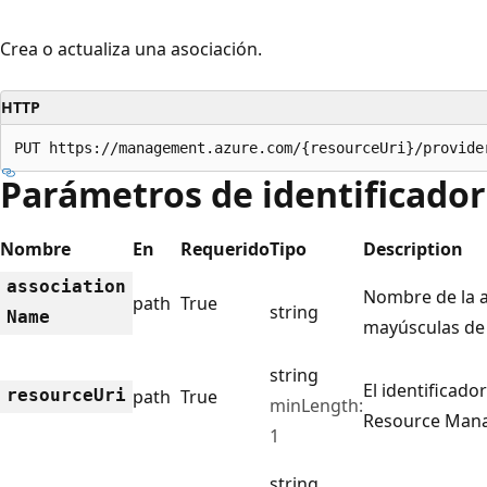
Crea o actualiza una asociación.
HTTP
PUT https://management.azure.com/{resourceUri}/provide
Parámetros de identificador
Nombre
En
Requerido
Tipo
Description
association
Nombre de la a
path
True
string
Name
mayúsculas de
string
El identificado
resource
Uri
path
True
minLength:
Resource Mana
1
string