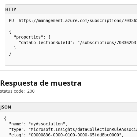
HTTP
PUT https://management.azure.com/subscriptions/70336
{

  "properties": {

    "dataCollectionRuleId": "/subscriptions/703362b3
  }

}

Respuesta de muestra
status code:
200
JSON
{

  "name": "myAssociation",

  "type": "Microsoft.Insights/dataCollectionRuleAssocia
  "etag": "00000836-0000-0100-0000-65fdd8bc0000",
