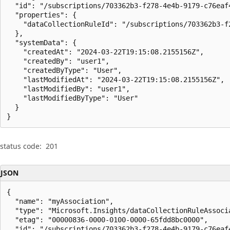
  "id": "/subscriptions/703362b3-f278-4e4b-9179-c76eaf
  "properties": {

    "dataCollectionRuleId": "/subscriptions/703362b3-f
  },

  "systemData": {

    "createdAt": "2024-03-22T19:15:08.2155156Z",

    "createdBy": "user1",

    "createdByType": "User",

    "lastModifiedAt": "2024-03-22T19:15:08.2155156Z",

    "lastModifiedBy": "user1",

    "lastModifiedByType": "User"

  }

}
status code:
201
JSON
{

  "name": "myAssociation",

  "type": "Microsoft.Insights/dataCollectionRuleAssocia
  "etag": "00000836-0000-0100-0000-65fdd8bc0000",

  "id": "/subscriptions/703362b3-f278-4e4b-9179-c76eaf