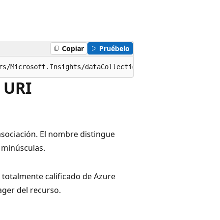
Copiar
Pruébelo
rs/Microsoft.Insights/dataCollectionRuleAssociations/{as
 URI
sociación. El nombre distingue
 minúsculas.
r totalmente calificado de Azure
ger del recurso.