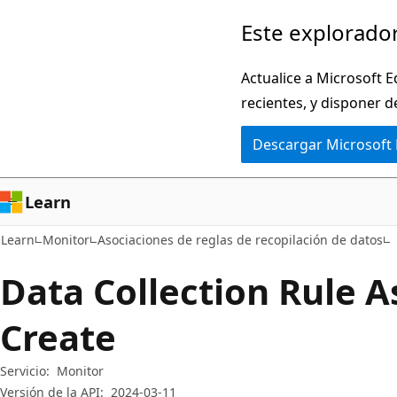
Ir
Ir
Este explorador
al
a
contenido
la
Actualice a Microsoft E
principal
navegación
recientes, y disponer d
en
Descargar Microsoft
la
página
Learn
Learn
Monitor
Asociaciones de reglas de recopilación de datos
Data Collection Rule A
Create
Servicio:
Monitor
Versión de la API:
2024-03-11