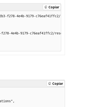
Copiar
2b3-f278-4e4b-9179-c76eaf41ffc2/resourceGroups/myResourc
-f278-4e4b-9179-c76eaf41ffc2/resourceGroups/myResourceGr
Copiar
tions",
