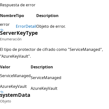
Respuesta de error
Nombre
Tipo
Description
error
Error
Detail
Objeto de error.
Server
Key
Type
Enumeración
El tipo de protector de cifrado como "ServiceManaged",
"AzureKeyVault".
Valor
Description
ServiceManaged
ServiceManaged
AzureKeyVault
AzureKeyVault
system
Data
Objeto