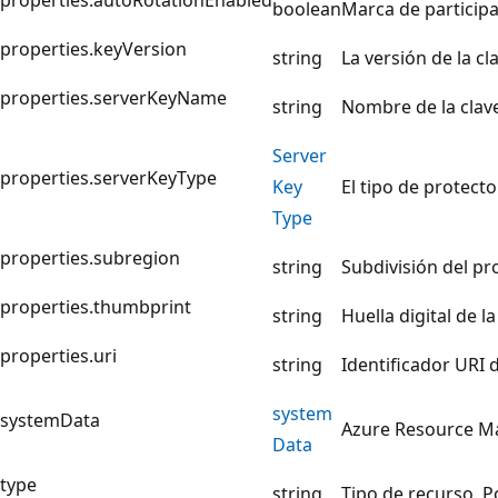
boolean
Marca de participa
properties.keyVersion
string
La versión de la c
properties.serverKeyName
string
Nombre de la clave
Server
properties.serverKeyType
Key
El tipo de protect
Type
properties.subregion
string
Subdivisión del pr
properties.thumbprint
string
Huella digital de la
properties.uri
string
Identificador URI d
system
systemData
Azure Resource Ma
Data
type
string
Tipo de recurso. 