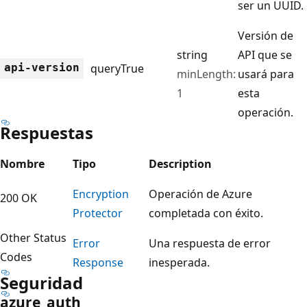
ser un UUID.
Versión de
string
API que se
api-version
query
True
minLength:
usará para
1
esta
operación.
Respuestas
Nombre
Tipo
Description
Encryption
Operación de Azure
200 OK
Protector
completada con éxito.
Other Status
Error
Una respuesta de error
Codes
Response
inesperada.
Seguridad
azure_auth