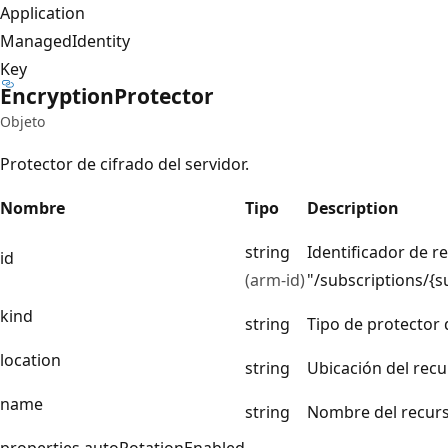
Application
ManagedIdentity
Key
Encryption
Protector
Objeto
Protector de cifrado del servidor.
Nombre
Tipo
Description
string
Identificador de r
id
(arm-id)
"/subscriptions/
kind
string
Tipo de protector 
location
string
Ubicación del recu
name
string
Nombre del recur
properties.autoRotationEnabled