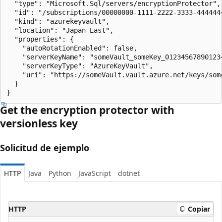
  "type": "Microsoft.Sql/servers/encryptionProtector",

  "id": "/subscriptions/00000000-1111-2222-3333-444444
  "kind": "azurekeyvault",

  "location": "Japan East",

  "properties": {

    "autoRotationEnabled": false,

    "serverKeyName": "someVault_someKey_012345678901234
    "serverKeyType": "AzureKeyVault",

    "uri": "https://someVault.vault.azure.net/keys/som
  }

}
Get the encryption protector with
versionless key
Solicitud de ejemplo
HTTP
Java
Python
JavaScript
dotnet
HTTP
Copiar