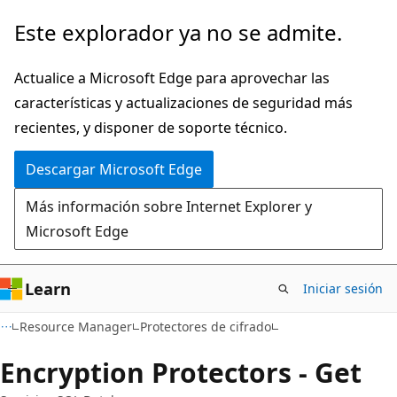
Ir
Ir
Este explorador ya no se admite.
al
a
contenido
la
Actualice a Microsoft Edge para aprovechar las
principal
navegación
características y actualizaciones de seguridad más
en
recientes, y disponer de soporte técnico.
la
Descargar Microsoft Edge
página
Más información sobre Internet Explorer y
Microsoft Edge
Learn
Iniciar sesión
Resource Manager
Protectores de cifrado
Encryption Protectors - Get