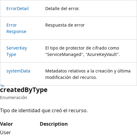
Error
Detail
Detalle del error.
Error
Respuesta de error
Response
Server
Key
El tipo de protector de cifrado como
Type
"ServiceManaged", "AzureKeyVault".
system
Data
Metadatos relativos a la creación y última
modificación del recurso.
created
ByType
Enumeración
Tipo de identidad que creó el recurso.
Valor
Description
User