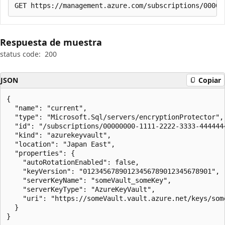
Respuesta de muestra
status code:
200
JSON
Copiar
{

  "name": "current",

  "type": "Microsoft.Sql/servers/encryptionProtector",

  "id": "/subscriptions/00000000-1111-2222-3333-444444
  "kind": "azurekeyvault",

  "location": "Japan East",

  "properties": {

    "autoRotationEnabled": false,

    "keyVersion": "01234567890123456789012345678901",

    "serverKeyName": "someVault_someKey",

    "serverKeyType": "AzureKeyVault",

    "uri": "https://someVault.vault.azure.net/keys/some
  }

}