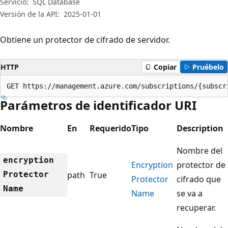
Servicio:
SQL Database
Versión de la API:
2025-01-01
Obtiene un protector de cifrado de servidor.
HTTP
Copiar
Pruébelo
GET https://management.azure.com/subscriptions/{subscr
Parámetros de identificador URI
Nombre
En
Requerido
Tipo
Description
Nombre del
encryption
Encryption
protector de
Protector
path
True
Protector
cifrado que
Name
Name
se va a
recuperar.