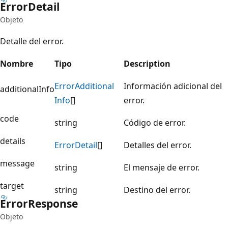
Error
Detail
Objeto
Detalle del error.
Nombre
Tipo
Description
Error
Additional
Información adicional del
additionalInfo
Info
[]
error.
code
string
Código de error.
details
Error
Detail
[]
Detalles del error.
message
string
El mensaje de error.
target
string
Destino del error.
Error
Response
Objeto