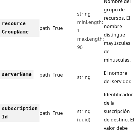
Nombre del
grupo de
string
recursos. El
minLength:
resource
nombre
path
True
1
Group
Name
distingue
maxLength:
mayúsculas
90
de
minúsculas.
El nombre
server
Name
path
True
string
del servidor.
Identificador
de la
subscription
string
suscripción
path
True
Id
(uuid)
de destino. El
valor debe