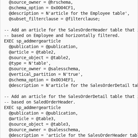
  @source_owner = @hrschema,

  @schema_option = 0x0004CF1,

  @description = N'article for the Employee table',

  @subset_filterclause = @filterclause;

-- Add an article for the SalesOrderHeader table that i
-- based on Employee and horizontally filtered.

EXEC sp_addmergearticle 

  @publication = @publication, 

  @article = @table2, 

  @source_object = @table2, 

  @type = N'table', 

  @source_owner = @salesschema, 

  @vertical_partition = N'true',

  @schema_option = 0x0034EF1,

  @description = N'article for the SalesOrderDetail tab
-- Add an article for the SalesOrderDetail table that i
-- based on SaledOrderHeader.

EXEC sp_addmergearticle 

  @publication = @publication, 

  @article = @table3, 

  @source_object = @table3, 

  @source_owner = @salesschema,

  @description = 'article for the SalesOrderHeader tabl