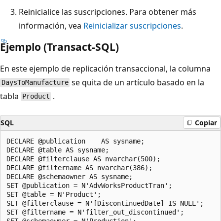
Reinicialice las suscripciones. Para obtener más
información, vea
Reinicializar suscripciones
.
Ejemplo (Transact-SQL)
En este ejemplo de replicación transaccional, la columna
se quita de un artículo basado en la
DaysToManufacture
tabla
.
Product
SQL
Copiar
DECLARE @publication    AS sysname;

DECLARE @table AS sysname;

DECLARE @filterclause AS nvarchar(500);

DECLARE @filtername AS nvarchar(386);

DECLARE @schemaowner AS sysname;

SET @publication = N'AdvWorksProductTran'; 

SET @table = N'Product';

SET @filterclause = N'[DiscontinuedDate] IS NULL'; 

SET @filtername = N'filter_out_discontinued';

SET @schemaowner = N'Production';
