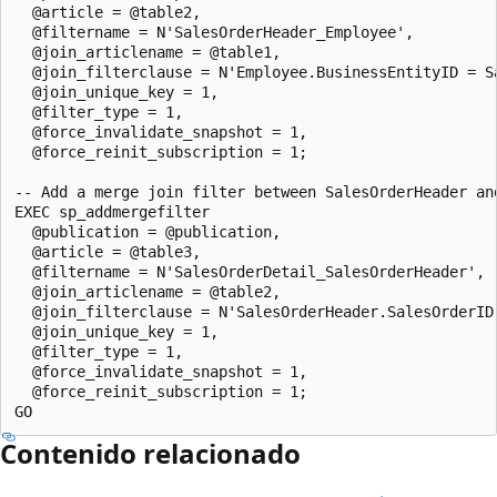
  @article = @table2, 

  @filtername = N'SalesOrderHeader_Employee', 

  @join_articlename = @table1, 

  @join_filterclause = N'Employee.BusinessEntityID = Sa
  @join_unique_key = 1, 

  @filter_type = 1, 

  @force_invalidate_snapshot = 1, 

  @force_reinit_subscription = 1;

-- Add a merge join filter between SalesOrderHeader and
EXEC sp_addmergefilter 

  @publication = @publication, 

  @article = @table3, 

  @filtername = N'SalesOrderDetail_SalesOrderHeader', 

  @join_articlename = @table2, 

  @join_filterclause = N'SalesOrderHeader.SalesOrderID
  @join_unique_key = 1, 

  @filter_type = 1, 

  @force_invalidate_snapshot = 1, 

  @force_reinit_subscription = 1;

Contenido relacionado