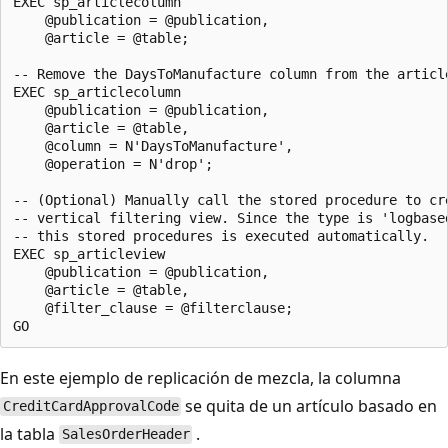
EXEC sp_articlecolumn 

    @publication = @publication, 

    @article = @table;

-- Remove the DaysToManufacture column from the article
EXEC sp_articlecolumn 

    @publication = @publication, 

    @article = @table, 

    @column = N'DaysToManufacture', 

    @operation = N'drop';

-- (Optional) Manually call the stored procedure to cre
-- vertical filtering view. Since the type is 'logbased
-- this stored procedures is executed automatically.

EXEC sp_articleview 

    @publication = @publication, 

    @article = @table,

    @filter_clause = @filterclause;

En este ejemplo de replicación de mezcla, la columna
se quita de un artículo basado en
CreditCardApprovalCode
la tabla
.
SalesOrderHeader