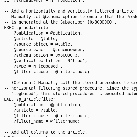
-- Add a horizontally and vertically filtered article f
-- Manually set @schema_option to ensure that the Produ
-- is generated at the Subscriber (0x8000000).

EXEC sp_addarticle 

    @publication = @publication, 

    @article = @table, 

    @source_object = @table,

    @source_owner = @schemaowner, 

    @schema_option = 0x80030F3,

    @vertical_partition = N'true', 

    @type = N'logbased',

    @filter_clause = @filterclause;

-- (Optional) Manually call the stored procedure to cre
-- horizontal filtering stored procedure. Since the typ
-- 'logbased', this stored procedures is executed autom
EXEC sp_articlefilter 

    @publication = @publication, 

    @article = @table, 

    @filter_clause = @filterclause, 

    @filter_name = @filtername;

-- Add all columns to the article.
