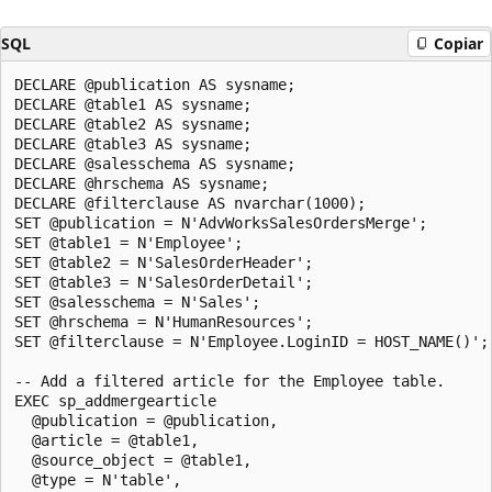
SQL
Copiar
DECLARE @publication AS sysname;

DECLARE @table1 AS sysname;

DECLARE @table2 AS sysname;

DECLARE @table3 AS sysname;

DECLARE @salesschema AS sysname;

DECLARE @hrschema AS sysname;

DECLARE @filterclause AS nvarchar(1000);

SET @publication = N'AdvWorksSalesOrdersMerge'; 

SET @table1 = N'Employee'; 

SET @table2 = N'SalesOrderHeader'; 

SET @table3 = N'SalesOrderDetail'; 

SET @salesschema = N'Sales';

SET @hrschema = N'HumanResources';

SET @filterclause = N'Employee.LoginID = HOST_NAME()';

-- Add a filtered article for the Employee table.

EXEC sp_addmergearticle 

  @publication = @publication, 

  @article = @table1, 

  @source_object = @table1, 

  @type = N'table', 
