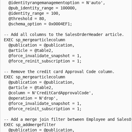
  @identityrangemanagementoption = N'auto', 

  @pub_identity_range = 100000, 

  @identity_range = 100, 

  @threshold = 80,

  @schema_option = 0x0004EF1;

-- Add all columns to the SalesOrderHeader article.

EXEC sp_mergearticlecolumn 

  @publication = @publication, 

  @article = @table2, 

  @force_invalidate_snapshot = 1, 

  @force_reinit_subscription = 1;

-- Remove the credit card Approval Code column.

EXEC sp_mergearticlecolumn 

  @publication = @publication, 

  @article = @table2, 

  @column = N'CreditCardApprovalCode', 

  @operation = N'drop', 

  @force_invalidate_snapshot = 1, 

  @force_reinit_subscription = 1;

-- Add a merge join filter between Employee and SalesOr
EXEC sp_addmergefilter 

  @publication = @publication, 
