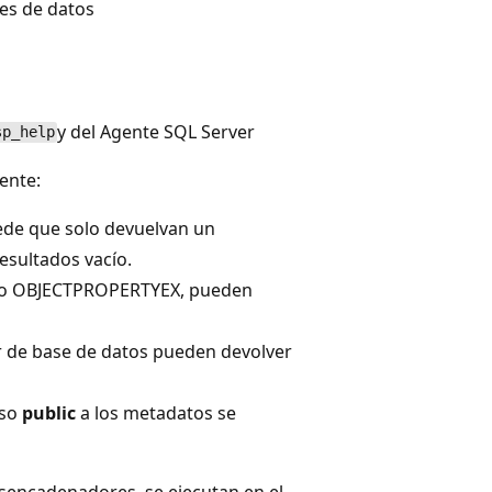
es de datos
y del Agente SQL Server
sp_help
iente:
uede que solo devuelvan un
esultados vacío.
omo OBJECTPROPERTYEX, pueden
 de base de datos pueden devolver
eso
public
a los metadatos se
encadenadores, se ejecutan en el