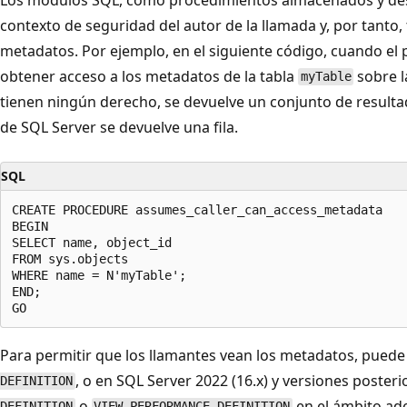
contexto de seguridad del autor de la llamada y, por tanto,
metadatos. Por ejemplo, en el siguiente código, cuando e
obtener acceso a los metadatos de la tabla
sobre l
myTable
tienen ningún derecho, se devuelve un conjunto de resulta
de SQL Server se devuelve una fila.
SQL
CREATE PROCEDURE assumes_caller_can_access_metadata

BEGIN

SELECT name, object_id

FROM sys.objects

WHERE name = N'myTable';

END;

Para permitir que los llamantes vean los metadatos, puede
, o en SQL Server 2022 (16.x) y versiones poster
DEFINITION
o
en el ámbito ade
DEFINITION
VIEW PERFORMANCE DEFINITION