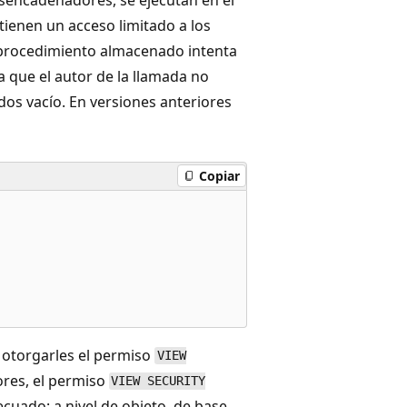
 tienen un acceso limitado a los
l procedimiento almacenado intenta
a que el autor de la llamada no
dos vacío. En versiones anteriores
Copiar
 otorgarles el permiso
VIEW
iores, el permiso
VIEW SECURITY
cuado: a nivel de objeto, de base