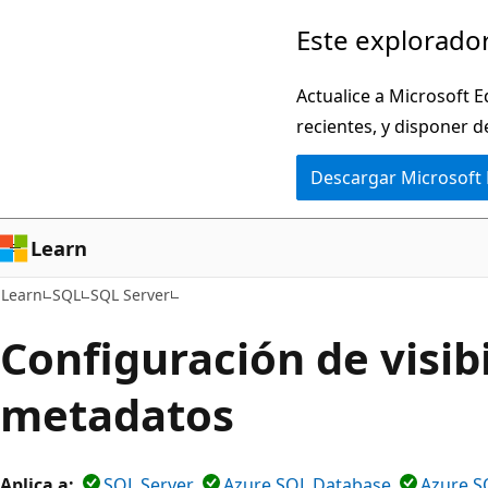
Ir
Este explorador
al
contenido
Actualice a Microsoft E
principal
recientes, y disponer d
Descargar Microsoft
Learn
Learn
SQL
SQL Server
Configuración de visib
metadatos
Aplica a:
SQL Server
Azure SQL Database
Azure S