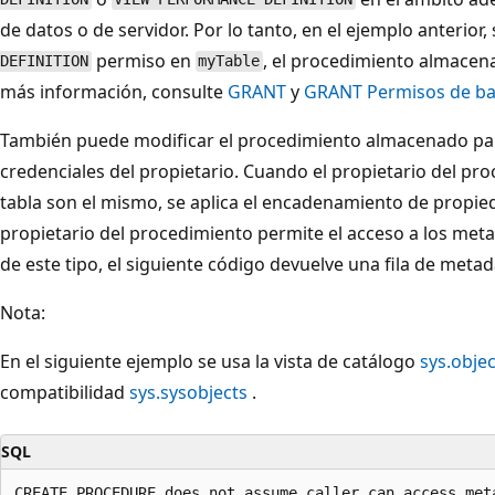
de datos o de servidor. Por lo tanto, en el ejemplo anterior, 
permiso en
, el procedimiento almacena
DEFINITION
myTable
más información, consulte
GRANT
y
GRANT Permisos de ba
También puede modificar el procedimiento almacenado para
credenciales del propietario. Cuando el propietario del pro
tabla son el mismo, se aplica el encadenamiento de propied
propietario del procedimiento permite el acceso a los met
de este tipo, el siguiente código devuelve una fila de metad
Nota:
En el siguiente ejemplo se usa la vista de catálogo
sys.objec
compatibilidad
sys.sysobjects
.
SQL
CREATE PROCEDURE does_not_assume_caller_can_access_meta