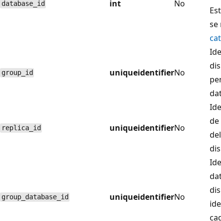
int
No
database_id
Es
se 
ca
Ide
dis
uniqueidentifier
No
group_id
pe
da
Ide
de
uniqueidentifier
No
replica_id
de
dis
Ide
da
dis
uniqueidentifier
No
group_database_id
ide
cad