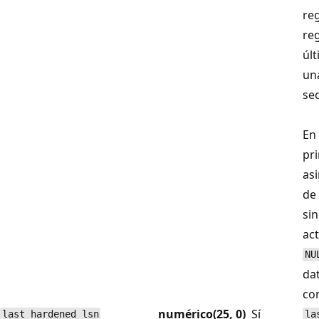
reg
reg
úl
un
se
En
pr
as
de
sin
ac
NU
dat
co
numérico(25, 0)
Sí
last_hardened_lsn
la