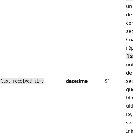
un
de
ce
sec
Cu
rép
la
not
de 
datetime
Sí
se
last_received_time
que
blo
úl
ley
se
Ini