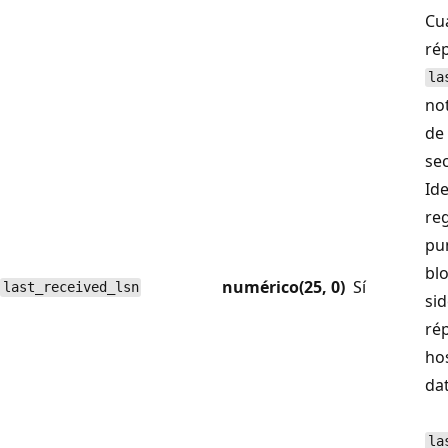
Cu
rép
la
not
de 
sec
Id
reg
pu
bl
numérico(25, 0)
Sí
last_received_lsn
sid
ré
ho
da
la