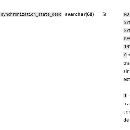
nvarchar(60)
Sí
synchronization_state_desc
NO
SY
SY
RE
IN
=
0
tr
si
es
=
1
tr
co
de