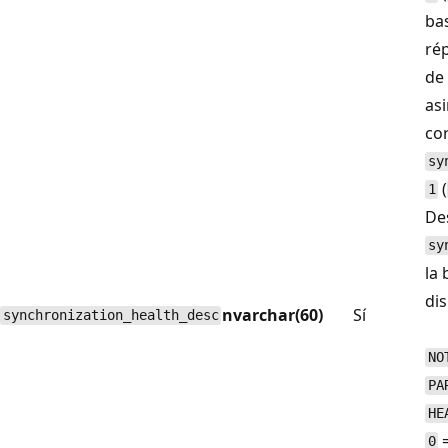
ba
rép
de
as
cor
sy
(
1
Des
sy
la
dis
nvarchar(60)
Sí
synchronization_health_desc
NO
PA
HE
=
0