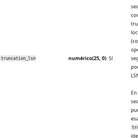
se
cor
tr
lo
(c
op
numérico(25, 0)
Sí
se
truncation_lsn
po
LS
En
sec
pu
es
tr
id