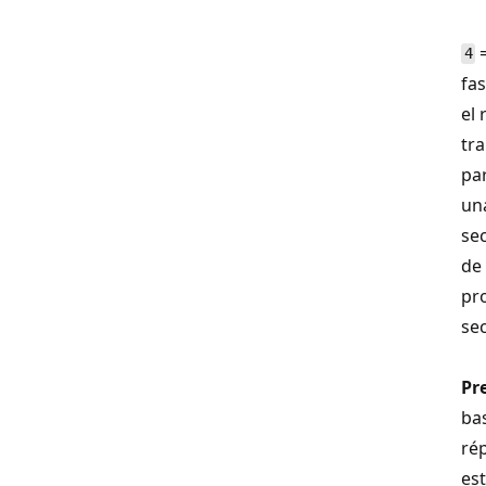
=
4
fa
el 
tr
par
un
se
de 
pr
se
Pr
ba
rép
es