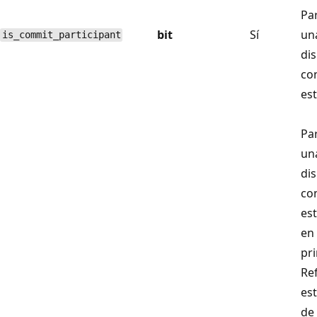
Pa
bit
Sí
una
is_commit_participant
dis
co
es
Pa
un
dis
co
est
en
pri
Ref
es
de