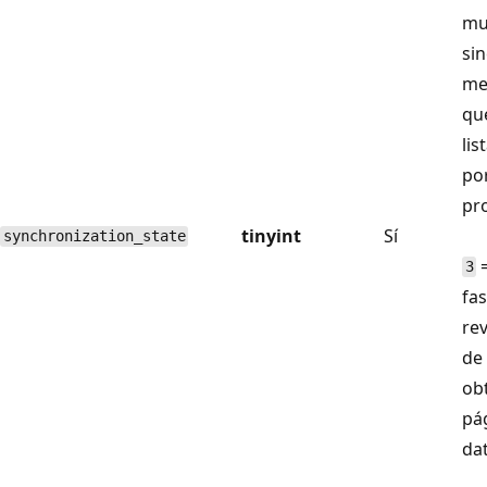
mu
si
me
qu
lis
por
pr
tinyint
Sí
synchronization_state
=
3
fas
re
de
ob
pá
dat