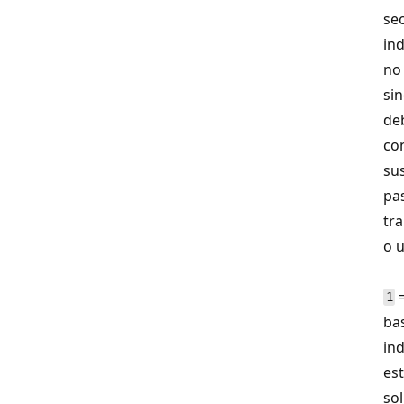
sec
ind
no 
sin
de
con
su
pa
tra
o u
=
1
bas
ind
est
so