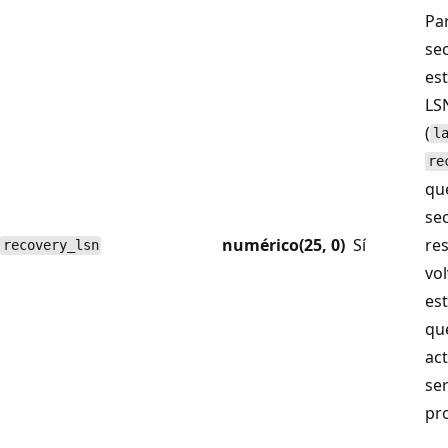
Pa
se
es
LS
(
l
re
qu
se
numérico(25, 0)
Sí
res
recovery_lsn
vol
est
qu
act
ser
pro