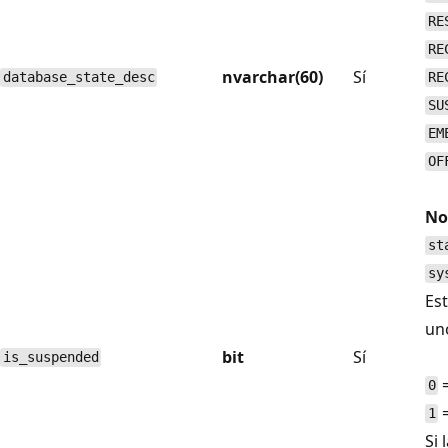
RE
RE
nvarchar(60)
Sí
database_state_desc
RE
SU
EM
OF
No
st
sy
Est
uno
bit
Sí
is_suspended
=
0
=
1
Si 