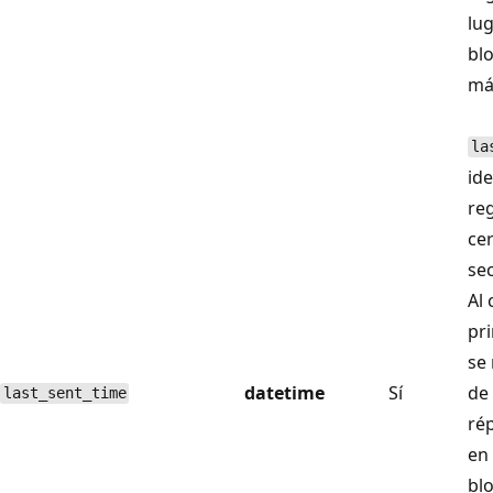
lug
bl
má
la
id
re
ce
sec
Al 
pri
se 
datetime
Sí
de
last_sent_time
ré
en 
blo