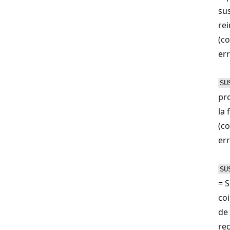
su
rei
(co
err
SU
pr
la
(co
err
SU
= S
co
de 
rec