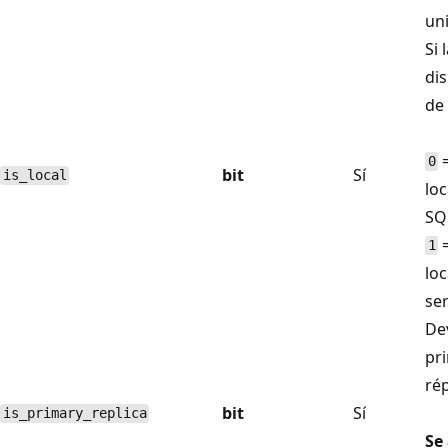
un
Si 
dis
de 
=
0
bit
Sí
is_local
loc
SQL
=
1
loc
ser
De
pri
rép
bit
Sí
is_primary_replica
Se 