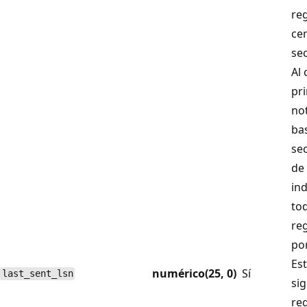
re
ce
sec
Al 
pri
not
bas
sec
de
ind
to
re
por
Est
numérico(25, 0)
Sí
last_sent_lsn
si
reg