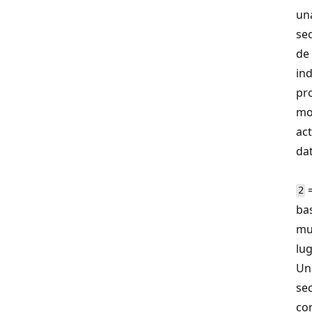
un
se
de
ind
pr
mo
act
da
=
2
bas
mu
lu
Un
se
co