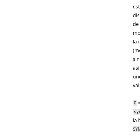
es
dis
de 
mo
la 
(m
si
asi
uno
val
=
0
sy
la
SY