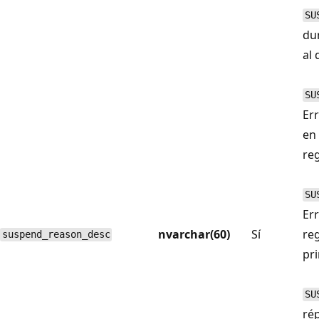
SU
du
al 
SU
Err
en 
reg
SU
Err
nvarchar(60)
Sí
reg
suspend_reason_desc
pri
SU
rép