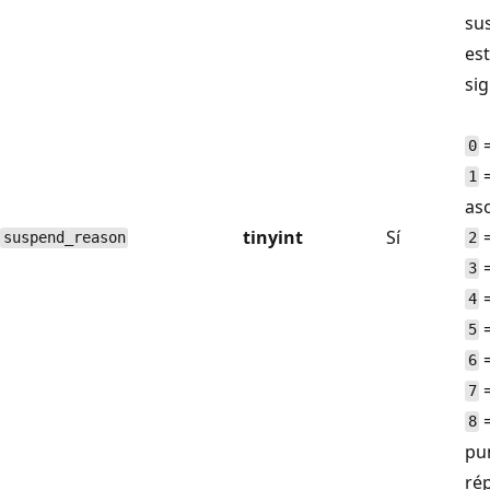
su
est
sig
=
0
=
1
as
tinyint
Sí
=
suspend_reason
2
=
3
=
4
=
5
=
6
=
7
=
8
pu
ré