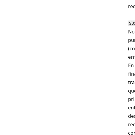
reg
SU
No
pu
(co
er
En 
fin
tr
qu
pri
en
de
re
co