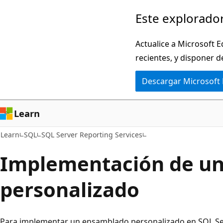
Ir
Este explorador
al
contenido
Actualice a Microsoft E
principal
recientes, y disponer d
Descargar Microsoft
Learn
Learn
SQL
SQL Server Reporting Services
Implementación de u
personalizado
Para implementar un ensamblado personalizado en SQL Ser