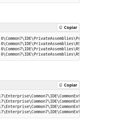
Copiar
0\Common7\IDE\PrivateAssemblies\PreviewProcessingService
0\Common7\IDE\PrivateAssemblies\RSPreviewPolicy.config

0\Common7\IDE\PrivateAssemblies\RSReportDesigner.config

Copiar
17\Enterprise\Common7\IDE\CommonExtensions\Microsoft\SSRS
7\Enterprise\Common7\IDE\CommonExtensions\Microsoft\SSRS
7\Enterprise\Common7\IDE\CommonExtensions\Microsoft\SSRS