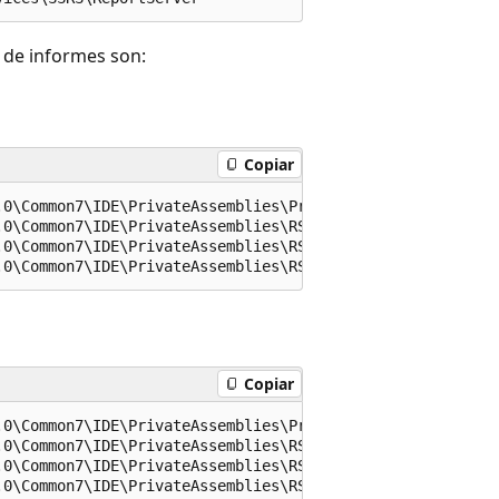
r de informes son:
Copiar
0\Common7\IDE\PrivateAssemblies\PreviewProcessingService
0\Common7\IDE\PrivateAssemblies\RSPreviewPolicy.config

0\Common7\IDE\PrivateAssemblies\RSReportDesigner.config

Copiar
0\Common7\IDE\PrivateAssemblies\PreviewProcessingService
0\Common7\IDE\PrivateAssemblies\RSPreviewPolicy.config

0\Common7\IDE\PrivateAssemblies\RSReportDesigner.config
