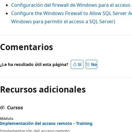
Configuración del firewall de Windows para el acceso
Configure the Windows Firewall to Allow SQL Server Ac
Windows para permitir el acceso a SQL Server)
Modo
de
Comentarios
lectura
deshabilitado
¿Le ha resultado útil esta página?
Sí
No
Recursos adicionales
Cursos
Módulo
Implementación del acceso remoto - Training
Implementación del acceso remoto