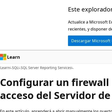
Ir
Este explorador
al
contenido
Actualice a Microsoft E
principal
recientes, y disponer d
Descargar Microsoft
Learn
Learn
SQL
SQL Server Reporting Services
Configurar un firewall 
acceso del Servidor de
En este artículo, aprenderá a abrir manualmente los puerto