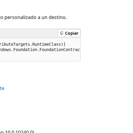
to personalizado a un destino.
Copiar
ibuteTargets.RuntimeClass)]

ndows.Foundation.FoundationContract), 65536)]

te
ón 10.0.10240.0)