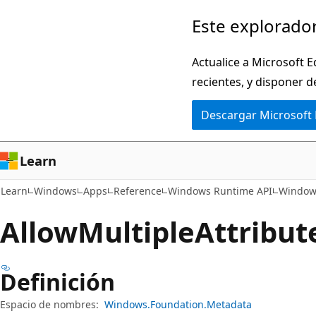
Ir
Ir
Este explorador
al
a
contenido
la
Actualice a Microsoft E
principal
navegación
recientes, y disponer d
en
Descargar Microsoft
la
página
Learn
Learn
Windows
Apps
Reference
Windows Runtime API
Window
Allow
Multiple
Attribut
Definición
Espacio de nombres:
Windows.Foundation.Metadata