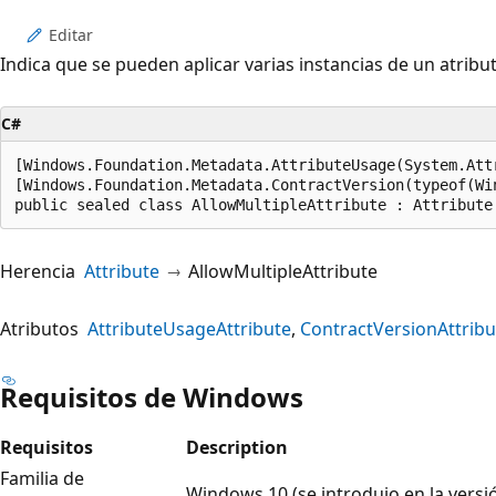
Editar
Indica que se pueden aplicar varias instancias de un atribu
C#
[Windows.Foundation.Metadata.AttributeUsage(System.Attr
[Windows.Foundation.Metadata.ContractVersion(typeof(Wi
public sealed class AllowMultipleAttribute : Attribute
Herencia
Attribute
AllowMultipleAttribute
Atributos
AttributeUsageAttribute
ContractVersionAttribu
Requisitos de Windows
Requisitos
Description
Familia de
Windows 10 (se introdujo en la versi