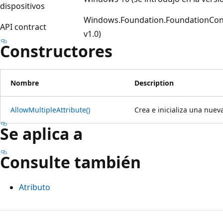
dispositivos
Windows.Foundation.FoundationContra
API contract
v1.0)
Constructores
Nombre
Description
AllowMultipleAttribute()
Crea e inicializa una nueva
Se aplica a
Consulte también
Atributo
Modo
de