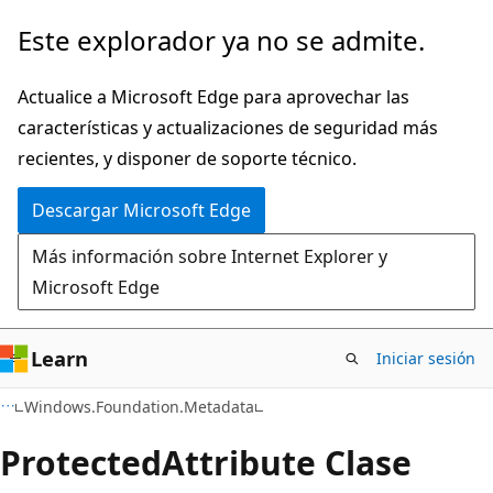
Ir
Ir
Este explorador ya no se admite.
al
a
contenido
la
Actualice a Microsoft Edge para aprovechar las
principal
navegación
características y actualizaciones de seguridad más
en
recientes, y disponer de soporte técnico.
la
Descargar Microsoft Edge
página
Más información sobre Internet Explorer y
Microsoft Edge
Learn
Iniciar sesión
C#
Windows.Foundation.Metadata
Protected
Attribute Clase