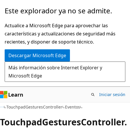
Ir
Ir
Este explorador ya no se admite.
al
a
contenido
la
Actualice a Microsoft Edge para aprovechar las
principal
navegación
características y actualizaciones de seguridad más
en
recientes, y disponer de soporte técnico.
la
Descargar Microsoft Edge
página
Más información sobre Internet Explorer y
Microsoft Edge
Learn
Iniciar sesión
C#
TouchpadGesturesController
Eventos
Touchpad
Gestures
Controller.