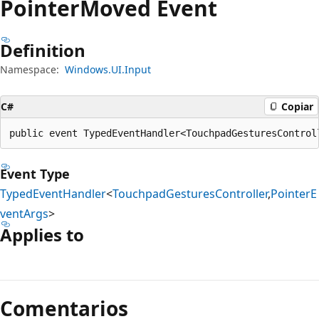
Pointer
Moved Event
Definition
Namespace:
Windows.UI.Input
C#
Copiar
public event TypedEventHandler<TouchpadGesturesControl
Event Type
TypedEventHandler
<
TouchpadGesturesController
,
PointerE
ventArgs
>
Applies to
Modo
de
Comentarios
lectura