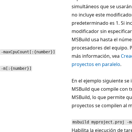
simultáneos que se usarán a
no incluye este modificador,
predeterminado es 1. Si inc
modificador sin especificar
MSBuild usa hasta el núme
procesadores del equipo. 
-maxCpuCount[:{number}]
más información, vea
Crea
proyectos en paralelo
.
-m[:{number}]
En el ejemplo siguiente se 
MSBuild que compile con t
MSBuild, lo que permite qu
proyectos se compilen al 
msbuild myproject.proj -m
Habilita la ejecución de tar