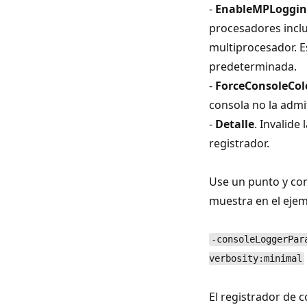
-
EnableMPLoggi
procesadores incl
multiprocesador. E
predeterminada.
-
ForceConsoleCol
consola no la admi
-
Detalle
. Invalide
registrador.
Use un punto y co
muestra en el ejem
-consoleLoggerPar
verbosity:minimal
El registrador de 