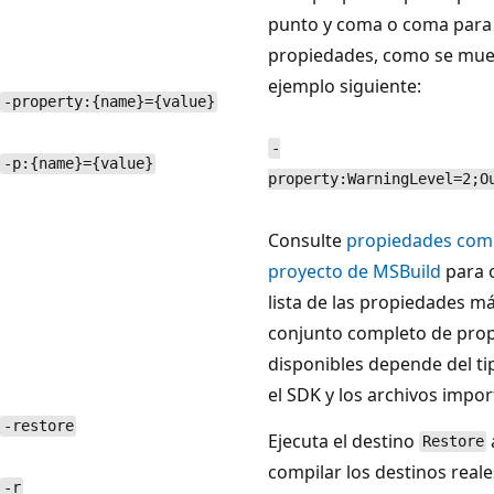
punto y coma o coma para 
propiedades, como se mues
ejemplo siguiente:
-property:{name}={value}
-
-p:{name}={value}
property:WarningLevel=2;O
Consulte
propiedades com
proyecto de MSBuild
para 
lista de las propiedades má
conjunto completo de pro
disponibles depende del ti
el SDK y los archivos impo
-restore
Ejecuta el destino
Restore
compilar los destinos reale
-r