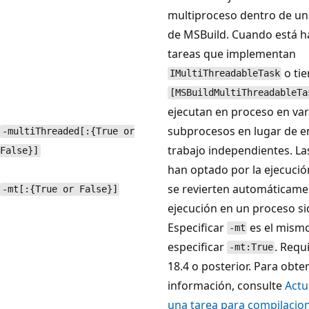
multiproceso dentro de un
de MSBuild. Cuando está hab
tareas que implementan
o tie
IMultiThreadableTask
[MSBuildMultiThreadableTa
ejecutan en proceso en var
subprocesos en lugar de e
-multiThreaded[:{True or
trabajo independientes. La
False}]
han optado por la ejecuci
se revierten automáticamen
-mt[:{True or False}]
ejecución en un proceso si
Especificar
es el mism
-mt
especificar
. Requ
-mt:True
18.4 o posterior. Para obt
información, consulte
Actu
una tarea para compilacio