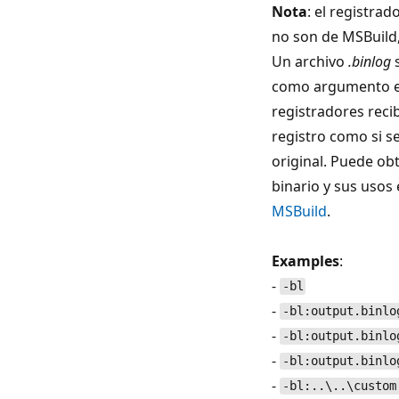
Nota
: el registra
no son de MSBuil
Un archivo
.binlog
s
como argumento en
registradores reci
registro como si s
original. Puede ob
binario y sus usos
MSBuild
.
Examples
:
-
-bl
-
-bl:output.binlo
-
-bl:output.binlo
-
-bl:output.binlo
-
-bl:..\..\custom