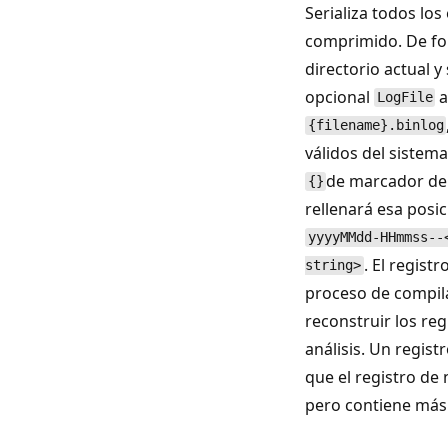
Serializa todos lo
comprimido. De for
directorio actual 
opcional
a
LogFile
{filename}.binlog
válidos del sistem
de marcador de 
{}
rellenará esa posic
yyyyMMdd-HHmmss--
. El regist
string>
proceso de compil
reconstruir los re
análisis. Un regist
que el registro de 
pero contiene más