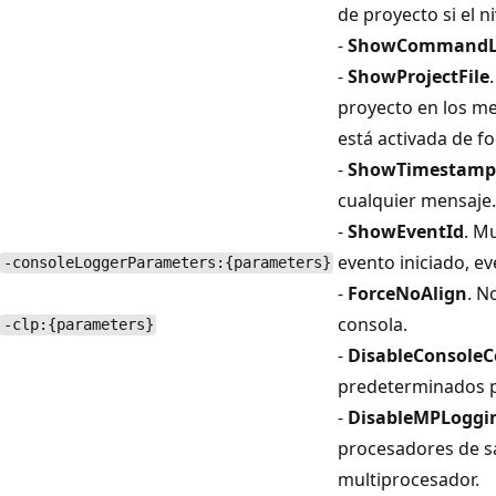
de proyecto si el n
-
ShowCommandL
-
ShowProjectFile
proyecto en los me
está activada de 
-
ShowTimestamp
cualquier mensaje.
-
ShowEventId
. M
evento iniciado, ev
-consoleLoggerParameters:{parameters}
-
ForceNoAlign
. N
consola.
-clp:{parameters}
-
DisableConsoleC
predeterminados p
-
DisableMPLoggi
procesadores de sa
multiprocesador.