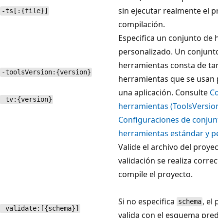
sin ejecutar realmente el 
-ts[:{file}]
compilación.
Especifica un conjunto de
personalizado. Un conjunt
herramientas consta de tar
-toolsVersion:{version}
herramientas que se usan 
una aplicación. Consulte
Co
-tv:{version}
herramientas (ToolsVersio
Configuraciones de conjun
herramientas estándar y p
Valide el archivo del proyect
validación se realiza corre
compile el proyecto.
Si no especifica
, el
schema
-validate:[{schema}]
valida con el esquema pre