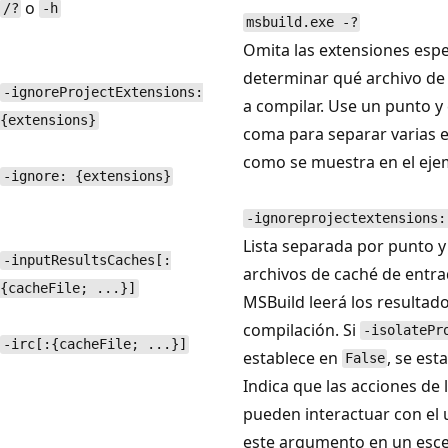
o
/?
-h
msbuild.exe -?
Omita las extensiones espe
determinar qué archivo de
-ignoreProjectExtensions:
a compilar. Use un punto 
{extensions}
coma para separar varias 
como se muestra en el ejem
-ignore: {extensions}
-ignoreprojectextensions:
Lista separada por punto 
-inputResultsCaches[:
archivos de caché de entra
{cacheFile; ...}]
MSBuild leerá los resultado
compilación. Si
-isolatePr
-irc[:{cacheFile; ...}]
establece en
, se est
False
Indica que las acciones de 
pueden interactuar con el 
este argumento en un esc