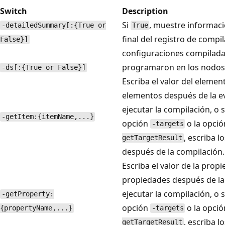
Switch
Description
Si
, muestre informaci
-detailedSummary[:{True or
True
final del registro de compi
False}]
configuraciones compilada
programaron en los nodos
-ds[:{True or False}]
Escriba el valor del elemen
elementos después de la ev
ejecutar la compilación, o s
-getItem:{itemName,...}
opción
o la opci
-targets
, escriba l
getTargetResult
después de la compilación.
Escriba el valor de la propi
propiedades después de la 
ejecutar la compilación, o s
-getProperty:
opción
o la opci
{propertyName,...}
-targets
, escriba l
getTargetResult