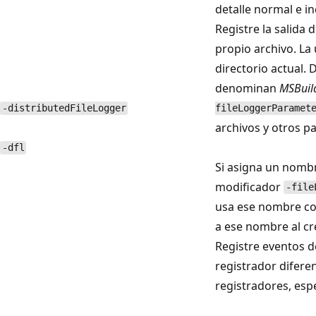
detalle normal e i
Registre la salida
propio archivo. La 
directorio actual.
denominan
MSBuil
-distributedFileLogger
fileLoggerParamet
archivos y otros p
-dfl
Si asigna un nombr
modificador
-file
usa ese nombre com
a ese nombre al cr
Registre eventos d
registrador difere
registradores, esp