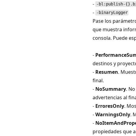
-
-bl:publish-{}.b
-
-binaryLogger
Pase los parámetro
que muestra inform
consola. Puede esp
-
PerformanceSu
destinos y proyect
-
Resumen
. Muest
final.
-
NoSummary
. No
advertencias al fina
-
ErroresOnly
. Mos
-
WarningsOnly
. 
-
NoItemAndPrope
propiedades que ap