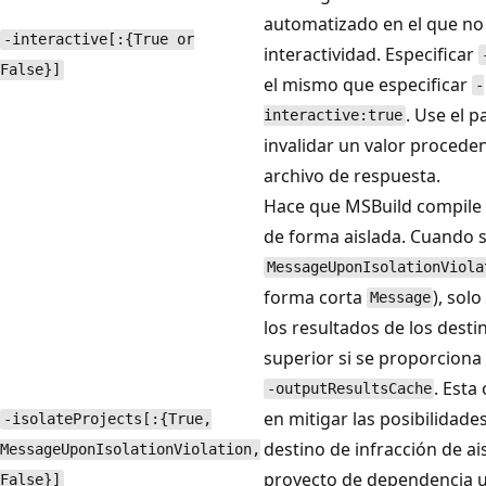
automatizado en el que no
-interactive[:{True or
interactividad. Especificar
False}]
el mismo que especificar
-
. Use el 
interactive:true
invalidar un valor procede
archivo de respuesta.
Hace que MSBuild compile
de forma aislada. Cuando s
MessageUponIsolationViola
forma corta
), solo
Message
los resultados de los desti
superior si se proporciona
. Esta
-outputResultsCache
en mitigar las posibilidade
-isolateProjects[:{True,
destino de infracción de a
MessageUponIsolationViolation,
proyecto de dependencia 
False}]