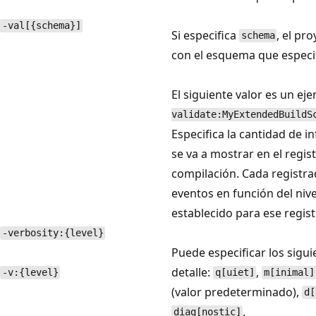
-val[{schema}]
Si especifica
, el pr
schema
con el esquema que especi
El siguiente valor es un ej
validate:MyExtendedBuildS
Especifica la cantidad de 
se va a mostrar en el regis
compilación. Cada registr
eventos en función del nive
establecido para ese regist
-verbosity:{level}
Puede especificar los sigui
detalle:
,
-v:{level}
q[uiet]
m[inimal]
(valor predeterminado),
d[
.
diag[nostic]