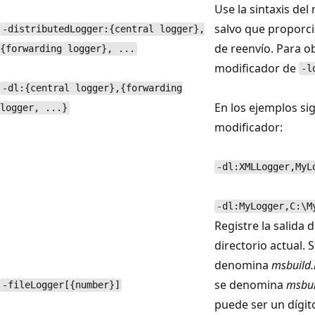
Use la sintaxis del
salvo que proporci
-distributedLogger:{central logger},
de reenvío. Para ob
{forwarding logger}, ...
modificador de
-l
-dl:{central logger},{forwarding
En los ejemplos si
logger, ...}
modificador:
-dl:XMLLogger,MyL
-dl:MyLogger,C:\M
Registre la salida 
directorio actual. 
denomina
msbuild.
se denomina
msbui
-fileLogger[{number}]
puede ser un dígito