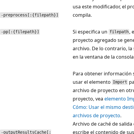
usa este modificador, el pr
compila.
-preprocess[:{filepath}]
Si especifica un
, 
-pp[:{filepath}]
filepath
proyecto agregado se gene
archivo. De lo contrario, la
en la ventana de la consola
Para obtener información
usar el elemento
pa
Import
archivo de proyecto en otr
proyecto, vea
elemento Imp
Cómo: Usar el mismo desti
archivos de proyecto
.
Archivo de caché de salid
escribe el contenido de s
-outputResultsCache[: