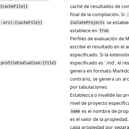
caché de resultados de com
{cacheFile}]
final de la compilación. Si
-
se establ
-orc[:{cacheFile}]
isolateProjects
establece en
.
True
Perfiles de evaluación de 
escribe el resultado en el 
especificado. Si la extensió
especificado es '.md', el re
profileEvaluation:{file}
genera en formato Markdo
contrario, se genera un ar
por tabulaciones.
Establezca o invalide las 
nivel de proyecto especifi
es el nombre de prop
name
es el valor de la propiedad
cada propiedad por separa