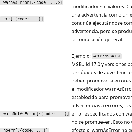
-warnAsError[:{code; ...}]
modificador sin valores. C
una advertencia como un er
-err[:{code; ...}]
continúa ejecutándose com
advertencia, pero se produ
la compilación general.
Ejemplo:
-err:MSB4130
MSBuild 17.0 y versiones po
de códigos de advertencia
deben promover a errores. 
el modificador warnAsErro
establecido para promover
advertencias a errores, los
error especificados con w
-warnNotAsError[:{code; ...}]
no se promueven. Esto no 
efecto si warnAsError no e
-noerr[:{code; ...}]