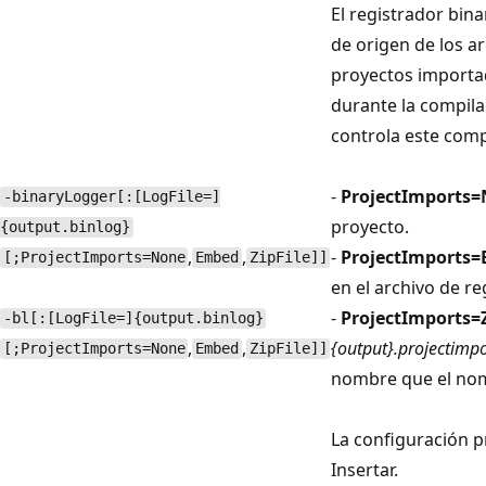
El registrador bin
de origen de los ar
proyectos importad
durante la compila
controla este com
-
ProjectImports
-binaryLogger[:[LogFile=]
proyecto.
{output.binlog}
,
,
-
ProjectImports
[;ProjectImports=None
Embed
ZipFile]]
en el archivo de r
-
ProjectImports=Z
-bl[:[LogFile=]{output.binlog}
,
,
{output}.projectimpo
[;ProjectImports=None
Embed
ZipFile]]
nombre que el nomb
La configuración 
Insertar.