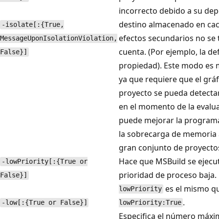
incorrecto debido a su de
destino almacenado en ca
-isolate[:{True,
efectos secundarios no se
MessageUponIsolationViolation,
cuenta. (Por ejemplo, la de
False}]
propiedad). Este modo es m
ya que requiere que el gráf
proyecto se pueda detecta
en el momento de la evalu
puede mejorar la programa
la sobrecarga de memoria 
gran conjunto de proyecto
Hace que MSBuild se ejecu
-lowPriority[:{True or
prioridad de proceso baja.
False}]
es el mismo qu
lowPriority
.
-low[:{True or False}]
lowPriority:True
Especifica el número máxi