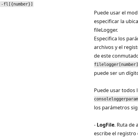
-fl[{number}]
Puede usar el mod
especificar la ubi
fileLogger.
Especifica los par
archivos y el regis
de este conmutado
filelogger[number
puede ser un dígito
Puede usar todos
consoleloggerpara
los parámetros sig
-
LogFile
. Ruta de 
escribe el registro